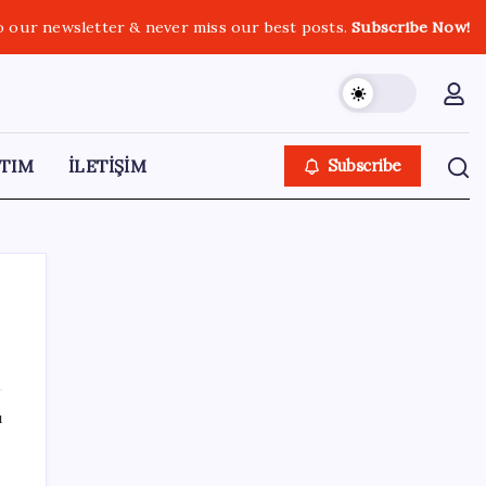
o our newsletter & never miss our best posts.
Subscribe Now!
TIM
İLETİŞİM
Subscribe
SON YAZILAR
ı
Bakan Uraloğlu: 5G abone sayısı 4 ay
içerisinde 44,5 milyona ulaştı