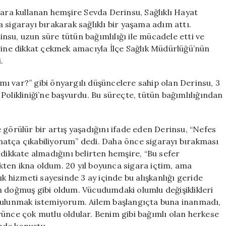
Eden
gara kullanan hemşire Sevda Derinsu, Sağlıklı Hayat
Hemşire
 sigarayı bırakarak sağlıklı bir yaşama adım attı.
Sevda,
su, uzun süre tütün bağımlılığı ile mücadele etti ve
3
erine dikkat çekmek amacıyla İlçe Sağlık Müdürlüğü’nün
Ayda
.
Dumansız
Hayata
ı var?” gibi önyargılı düşüncelere sahip olan Derinsu, 3
Geçiş
Polikliniği’ne başvurdu. Bu süreçte, tütün bağımlılığından
Yaptı
için
 görülür bir artış yaşadığını ifade eden Derinsu, “Nefes
hatça çıkabiliyorum” dedi. Daha önce sigarayı bırakması
 dikkate almadığını belirten hemşire, “Bu sefer
ten ikna oldum. 20 yıl boyunca sigara içtim, ama
hizmeti sayesinde 3 ay içinde bu alışkanlığı geride
n doğmuş gibi oldum. Vücudumdaki olumlu değişiklikleri
 bulunmak istemiyorum. Ailem başlangıçta buna inanmadı,
ce çok mutlu oldular. Benim gibi bağımlı olan herkese