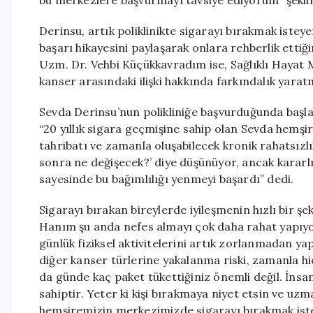
bu merkezlere başvurmayı tavsiye ediyorum” şekli
Derinsu, artık poliklinikte sigarayı bırakmak istey
başarı hikayesini paylaşarak onlara rehberlik ettiğ
Uzm. Dr. Vehbi Küçükkavradım ise, Sağlıklı Hayat 
kanser arasındaki ilişki hakkında farkındalık yarat
Sevda Derinsu’nun polikliniğe başvurduğunda başl
“20 yıllık sigara geçmişine sahip olan Sevda hemş
tahribatı ve zamanla oluşabilecek kronik rahatsızlık 
sonra ne değişecek?’ diye düşünüyor, ancak kararlı
sayesinde bu bağımlılığı yenmeyi başardı” dedi.
Sigarayı bırakan bireylerde iyileşmenin hızlı bir 
Hanım şu anda nefes almayı çok daha rahat yapıyor
günlük fiziksel aktivitelerini artık zorlanmadan yap
diğer kanser türlerine yakalanma riski, zamanla hiç 
da günde kaç paket tükettiğiniz önemli değil. İns
sahiptir. Yeter ki kişi bırakmaya niyet etsin ve u
hemşiremizin merkezimizde sigarayı bırakmak istey