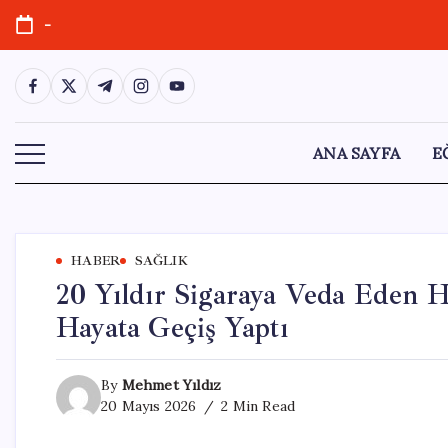
Skip
-
to
content
https://www.facebook.com/
https://twitter.com/
https://t.me/
https://www.instagram.com/
https://youtube.com/
ANA SAYFA
E
HABER
SAĞLIK
20 Yıldır Sigaraya Veda Eden 
Hayata Geçiş Yaptı
By
Mehmet Yıldız
20 Mayıs 2026
2 Min Read