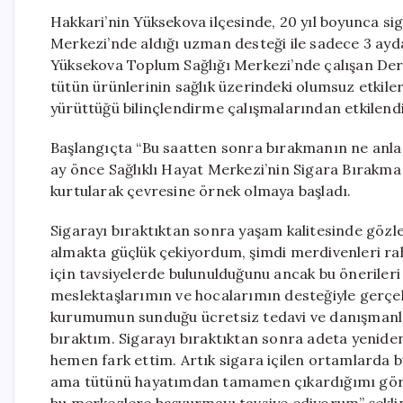
Hakkari’nin Yüksekova ilçesinde, 20 yıl boyunca si
Merkezi’nde aldığı uzman desteği ile sadece 3 ayda
Yüksekova Toplum Sağlığı Merkezi’nde çalışan Derin
tütün ürünlerinin sağlık üzerindeki olumsuz etkil
yürüttüğü bilinçlendirme çalışmalarından etkilendi
Başlangıçta “Bu saatten sonra bırakmanın ne anlam
ay önce Sağlıklı Hayat Merkezi’nin Sigara Bırakma 
kurtularak çevresine örnek olmaya başladı.
Sigarayı bıraktıktan sonra yaşam kalitesinde gözle
almakta güçlük çekiyordum, şimdi merdivenleri ra
için tavsiyelerde bulunulduğunu ancak bu önerileri
meslektaşlarımın ve hocalarımın desteğiyle gerçek
kurumumun sunduğu ücretsiz tedavi ve danışmanlık 
bıraktım. Sigarayı bıraktıktan sonra adeta yenide
hemen fark ettim. Artık sigara içilen ortamlarda
ama tütünü hayatımdan tamamen çıkardığımı görün