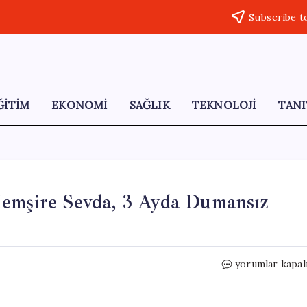
Subscribe t
ĞİTİM
EKONOMİ
SAĞLIK
TEKNOLOJİ
TANI
Hemşire Sevda, 3 Ayda Dumansız
20
yorumlar kapal
Yıldır
Sigaraya
Veda