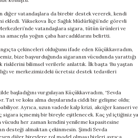
nde konuştu.
en diğer vatandaşlara da birebir destek vererek, kendi
ini ekledi. Yüksekova İlçe Sağlık Müdürlüğü’nde görevli
Merkezleri’nde vatandaşlara sigara, tütün ürünleri ve
ma amacıyla yoğun çaba harcadıklarını belirtti.
angıçta çekinceleri olduğunu ifade eden Küçükkavradım,
iremiz, bize başvurduğunda sigaranın vücudunda yarattığı
risklerini bilimsel verilerle anlattık. İlk başta ‘Bu yaştan
lığı ve merkezimizdeki ücretsiz destek tedavileri
şekilde başladığını vurgulayan Küçükkavradım, “Sevda
. Tat ve koku alma duyularında ciddi bir gelişme oldu;
abiliyor. Ayrıca, uzun vadede kalp krizi, akciğer kanseri ve
sigara içmemiş bir bireyle eşitlenecek. Kaç yıl içtiğiniz y
an vücudu her zaman kendini yenileme kapasitesine
zman desteği almaktan çekinmesin. Şimdi Sevda
en diğer bireylere rol model olması bizleri ayrıca