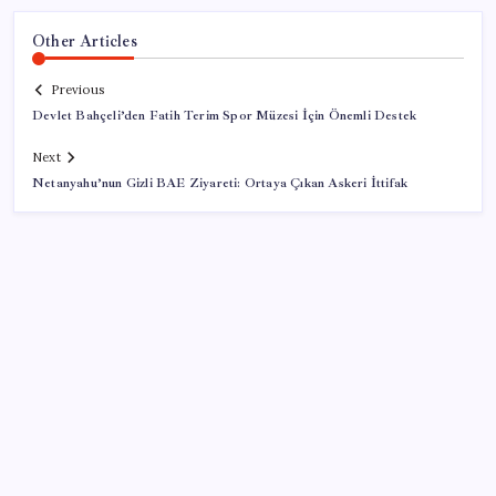
Other Articles
Previous
Devlet Bahçeli’den Fatih Terim Spor Müzesi İçin Önemli Destek
Next
Netanyahu’nun Gizli BAE Ziyareti: Ortaya Çıkan Askeri İttifak
SON YAZILAR
Son dakika… Menderes Belediye Başkanı İlkay Çiçek