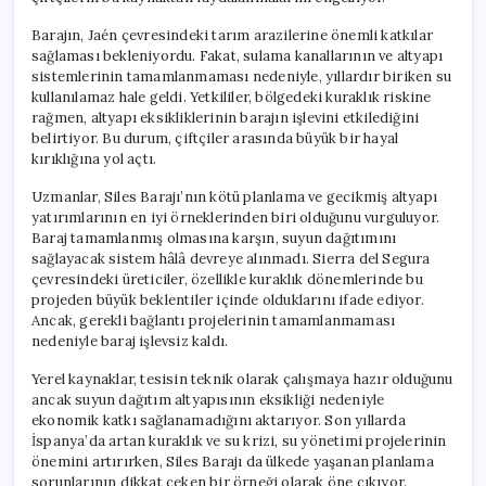
Faaliyete
Geçmedi
Barajın, Jaén çevresindeki tarım arazilerine önemli katkılar
için
sağlaması bekleniyordu. Fakat, sulama kanallarının ve altyapı
sistemlerinin tamamlanmaması nedeniyle, yıllardır biriken su
kullanılamaz hale geldi. Yetkililer, bölgedeki kuraklık riskine
rağmen, altyapı eksikliklerinin barajın işlevini etkilediğini
belirtiyor. Bu durum, çiftçiler arasında büyük bir hayal
kırıklığına yol açtı.
Uzmanlar, Siles Barajı’nın kötü planlama ve gecikmiş altyapı
yatırımlarının en iyi örneklerinden biri olduğunu vurguluyor.
Baraj tamamlanmış olmasına karşın, suyun dağıtımını
sağlayacak sistem hâlâ devreye alınmadı. Sierra del Segura
çevresindeki üreticiler, özellikle kuraklık dönemlerinde bu
projeden büyük beklentiler içinde olduklarını ifade ediyor.
Ancak, gerekli bağlantı projelerinin tamamlanmaması
nedeniyle baraj işlevsiz kaldı.
Yerel kaynaklar, tesisin teknik olarak çalışmaya hazır olduğunu
ancak suyun dağıtım altyapısının eksikliği nedeniyle
ekonomik katkı sağlanamadığını aktarıyor. Son yıllarda
İspanya’da artan kuraklık ve su krizi, su yönetimi projelerinin
önemini artırırken, Siles Barajı da ülkede yaşanan planlama
sorunlarının dikkat çeken bir örneği olarak öne çıkıyor.