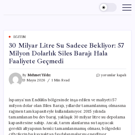
Skip
to
content
EĞITIM
30 Milyar Litre Su Sadece Bekliyor: 57
Milyon Dolarlık Siles Barajı Hala
Faaliyete Geçmedi
30
By
Mehmet Yıldız
yorumlar kapalı
Milyar
13 Mayıs 2026
1 Min Read
Litre
Su
Sadece
İspanya’nın Endülüs bölgesinde inşa edilen ve maliyeti 57
Bekliyor:
milyon dolar olan Siles Barajı, yıllardır tamamlanmış olmasına
57
Milyon
rağmen tam kapasiteyle kullanılamıyor. 2015 yılında
Dolarlık
tamamlanan bu dev baraj, yaklaşık 30 milyar litre su depolama
Siles
kapasitesine sahip. Ancak, tarım alanlarına su taşıyacak
Barajı
gerekli altyapının henüz tamamlanmamış olması, bölgedeki
Hala
çiftçilerin bu kaynaktan faydalanmalarını engelliyor.