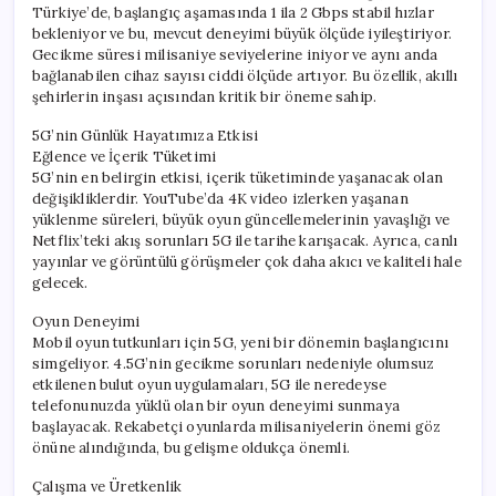
Türkiye’de, başlangıç aşamasında 1 ila 2 Gbps stabil hızlar
bekleniyor ve bu, mevcut deneyimi büyük ölçüde iyileştiriyor.
Gecikme süresi milisaniye seviyelerine iniyor ve aynı anda
bağlanabilen cihaz sayısı ciddi ölçüde artıyor. Bu özellik, akıllı
şehirlerin inşası açısından kritik bir öneme sahip.
5G’nin Günlük Hayatımıza Etkisi
Eğlence ve İçerik Tüketimi
5G’nin en belirgin etkisi, içerik tüketiminde yaşanacak olan
değişikliklerdir. YouTube’da 4K video izlerken yaşanan
yüklenme süreleri, büyük oyun güncellemelerinin yavaşlığı ve
Netflix’teki akış sorunları 5G ile tarihe karışacak. Ayrıca, canlı
yayınlar ve görüntülü görüşmeler çok daha akıcı ve kaliteli hale
gelecek.
Oyun Deneyimi
Mobil oyun tutkunları için 5G, yeni bir dönemin başlangıcını
simgeliyor. 4.5G’nin gecikme sorunları nedeniyle olumsuz
etkilenen bulut oyun uygulamaları, 5G ile neredeyse
telefonunuzda yüklü olan bir oyun deneyimi sunmaya
başlayacak. Rekabetçi oyunlarda milisaniyelerin önemi göz
önüne alındığında, bu gelişme oldukça önemli.
Çalışma ve Üretkenlik