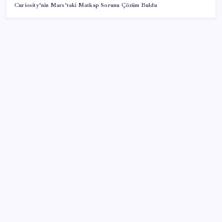
Curiosity’nin Mars’taki Matkap Sorunu Çözüm Buldu
SON YAZILAR
Bakan Uraloğlu: 5G abone sayısı 4 ay içerisinde 44,5
milyona ulaştı
Vatandaşın akaryakıt indirimini ÖTV yuttu!
Gerçeğinden Farksız: Simülatör Tutkunundan Dev
Tren Simülasyonu Projesi
Lenovo’nun Googlebook Serisi Sızdırıldı
AKP’de YENİ Parti toplantıları: İşte masadaki