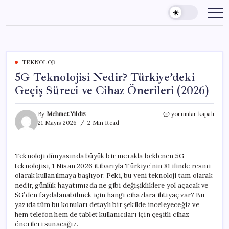
Skip
to
content
TEKNOLOJI
5G Teknolojisi Nedir? Türkiye’deki
Geçiş Süreci ve Cihaz Önerileri (2026)
5G
By
Mehmet Yıldız
yorumlar kapalı
Teknolojisi
21 Mayıs 2026
2 Min Read
Nedir?
Türkiye’deki
Geçiş
Teknoloji dünyasında büyük bir merakla beklenen 5G
Süreci
teknolojisi, 1 Nisan 2026 itibarıyla Türkiye’nin 81 ilinde resmi
ve
Cihaz
olarak kullanılmaya başlıyor. Peki, bu yeni teknoloji tam olarak
Önerileri
nedir, günlük hayatımızda ne gibi değişikliklere yol açacak ve
(2026)
5G’den faydalanabilmek için hangi cihazlara ihtiyaç var? Bu
için
yazıda tüm bu konuları detaylı bir şekilde inceleyeceğiz ve
hem telefon hem de tablet kullanıcıları için çeşitli cihaz
önerileri sunacağız.