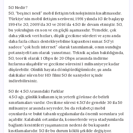
5G Nedir?
5G, “beşinci nesil” mobil iletişim teknolojisinin kısaltmasıdır.
Türkiye’nin mobil iletişim serüveni, 1991 yılında 1G ile başlayıp
1994’te 2G, 2009’da 3G ve 2016’da 4.5G ile devam etmiştir. 5G,
bu yolculuğun en son ve en güçlü aşamasıdır. Temelde, çok
daha yüksek veri hızları, düşük gecikme süreleri ve aynı anda
daha fazla cihazı destekleyebilme kapasitesi sunar. 5G’yi
sadece “çok hızlı internet” olarak tanımlamak, onun sunduğu
potansiyeli tam olarak yansıtmaz. Teknik açıdan bakıldığında,
5G, teorik olarak 1 Gbps ile 20 Gbps arasında indirme
hızlarına ulaşabilir ve gecikme süresini 1 milisaniyeye kadar
düşürebilir. Günlük hayata dönüştürdüğümüzde, şu anda
dakikalar süren bir HD filmi 5G ile saniyeler içinde
indirebilirsiniz.
5G ile 4.5G Arasındaki Farklar
4.5G ağı, günlük kullanım için yeterli görünse de belirli
sınırlamaları vardır. Gecikme süresi 4.5G’de genelde 30 ila 50
milisaniye arasında seyreder, bu da rekabetçi mobil
oyunlarda ve bulut tabanlı uygulamalarda önemli sorunlara yol
açabilir. Kalabalık ortamlarda, konserlerde veya stadyumlarda
bağlantı kesintileri yaşamanızın nedeni de bu kapasite
kısıtlamalarıdır. 5G ile bu durum köklü şekilde değişiyor.