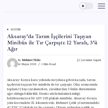
Skip
to
content
EĞITIM
Aksaray’da Tarım İşçilerini Taşıyan
Minibüs ile Tır Çarpıştı: 12 Yaralı, 3’ü
Ağır
Aksaray’da
By
Mehmet Yıldız
yorumlar kapalı
Tarım
14 Mayıs 2026
1 Min Read
İşçilerini
Taşıyan
Minibüs
Aksaray-Konya kara yolunda meydana gelen kazada, tarım
ile
işçilerini taşıyan bir minibüs ile tır çarpıştı. Olay sonucunda
Tır
Çarpıştı:
toplam 12 kişi yaralanırken, yaralılardan 3’ünün durumunun
12
ağır olduğu bildirildi. Henüz sürücüsünün kimliği
Yaralı,
belirlenemeyen 50 ADV 205 plakalı minibüs, Aksaray-Konya
3’ü
yolu üzerindeki 35. kilometrede, Mehmet Çelik yönetimindeki
Ağır
42 EDC 32 plakalı tır ile çarpıştı. Olayın ardından sağlık ve