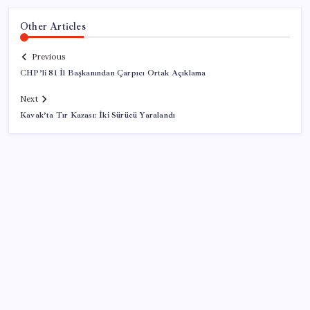
Other Articles
Previous
CHP’li 81 İl Başkanından Çarpıcı Ortak Açıklama
Next
Kavak’ta Tır Kazası: İki Sürücü Yaralandı
SON YAZILAR
Bakan Uraloğlu: 5G abone sayısı 4 ay içerisinde 44,5