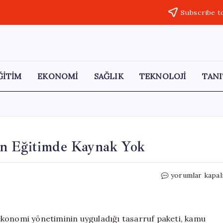
Subscribe t
ĞİTİM
EKONOMİ
SAĞLIK
TEKNOLOJİ
TANI
en Eğitimde Kaynak Yok
Altın
yorumlar kapal
Harcamalara
Bütçe
Varken
Eğitimde
ekonomi yönetiminin uyguladığı tasarruf paketi, kamu