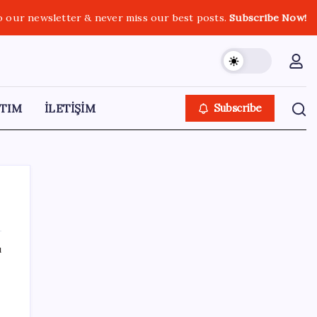
o our newsletter & never miss our best posts.
Subscribe Now!
TIM
İLETİŞİM
Subscribe
ı
SON YAZILAR
Pixel Telefonlara Yapay Zeka Destekli Saat
Tasarımları Geliyor