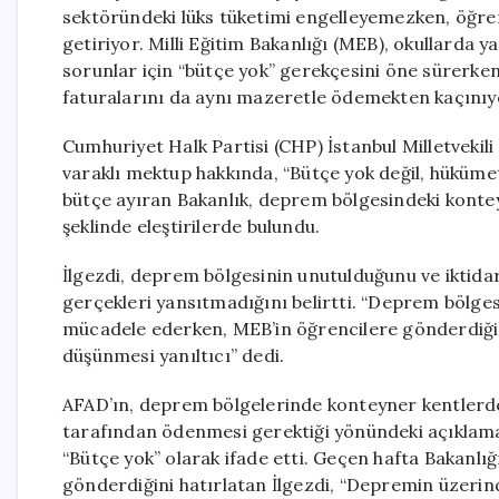
sektöründeki lüks tüketimi engelleyemezken, öğrenc
getiriyor. Milli Eğitim Bakanlığı (MEB), okullarda y
sorunlar için “bütçe yok” gerekçesini öne sürerke
faturalarını da aynı mazeretle ödemekten kaçınıy
Cumhuriyet Halk Partisi (CHP) İstanbul Milletvekil
varaklı mektup hakkında, “Bütçe yok değil, hükümeti
bütçe ayıran Bakanlık, deprem bölgesindeki konte
şeklinde eleştirilerde bulundu.
İlgezdi, deprem bölgesinin unutulduğunu ve iktid
gerçekleri yansıtmadığını belirtti. “Deprem bölgesi
mücadele ederken, MEB’in öğrencilere gönderdiği al
düşünmesi yanıltıcı” dedi.
AFAD’ın, deprem bölgelerinde konteyner kentlerde
tarafından ödenmesi gerektiği yönündeki açıklaması
“Bütçe yok” olarak ifade etti. Geçen hafta Bakanlığ
gönderdiğini hatırlatan İlgezdi, “Depremin üzerin