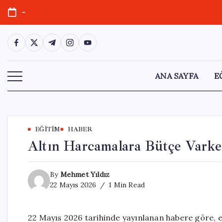
Skip
-
to
content
https://www.facebook.com/
https://twitter.com/
https://t.me/
https://www.instagram.com/
https://youtube.com/
ANA SAYFA
E
EĞITIM
HABER
Altın Harcamalara Bütçe Vark
By
Mehmet Yıldız
22 Mayıs 2026
1 Min Read
22 Mayıs 2026 tarihinde yayınlanan habere göre, 