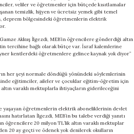
Kaynak
iler, veliler ve öğretmenler için bütçede kısıtlamalar
Yok
aşanan temizlik, hijyen ve ücretsiz yemek gibi temel
için
n, deprem bölgesindeki öğretmenlerin elektrik
or.
i Gamze Akkuş İlgezdi, MEB’in öğrencilere gönderdiği altın
n tercihine bağlı olarak bütçe var. İsraf kalemlerine
yner kentlerdeki öğretmenlere gelince kaynak yok diyor”
arın her şeyi normale döndüğü yönündeki söylemlerinin
nde eğitimciler, aileler ve çocuklar eğitim-öğretim için
tın varaklı mektuplarla ihtiyaçların giderileceğini
 yaşayan öğretmenlerin elektrik aboneliklerinin devlet
nı hatırlatan İlgezdi, MEB’in bu talebe verdiği yanıtı
ın öğrencilere 20 milyon TL’lik altın varaklı mektuplar
den 20 ay geçti ve ödenek yok denilerek okulların