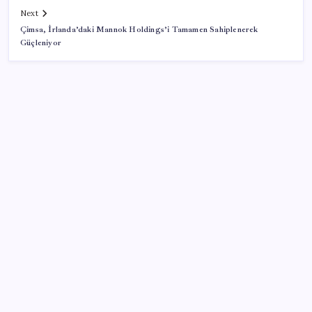
Next
Çimsa, İrlanda’daki Mannok Holdings’i Tamamen Sahiplenerek
Güçleniyor
SON YAZILAR
KOBİ’ler için akıllı üretim üssü
Sürekli maddi sorun yaşayan insanların beyni daha
çabuk yaşlanabiliyor: ‘Beyin de yoruluyor’
Pixel Telefonlara Yapay Zeka Destekli Saat
Tasarımları Geliyor