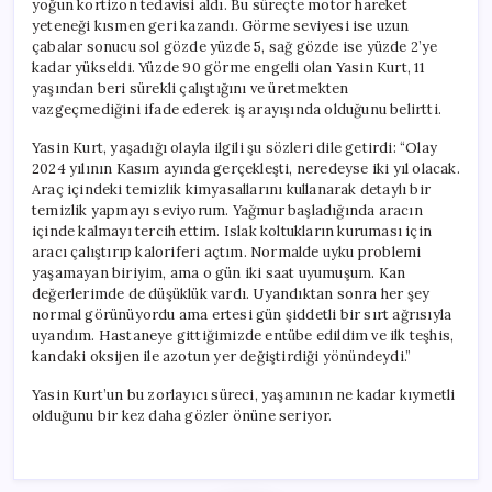
yoğun kortizon tedavisi aldı. Bu süreçte motor hareket
yeteneği kısmen geri kazandı. Görme seviyesi ise uzun
çabalar sonucu sol gözde yüzde 5, sağ gözde ise yüzde 2’ye
kadar yükseldi. Yüzde 90 görme engelli olan Yasin Kurt, 11
yaşından beri sürekli çalıştığını ve üretmekten
vazgeçmediğini ifade ederek iş arayışında olduğunu belirtti.
Yasin Kurt, yaşadığı olayla ilgili şu sözleri dile getirdi: “Olay
2024 yılının Kasım ayında gerçekleşti, neredeyse iki yıl olacak.
Araç içindeki temizlik kimyasallarını kullanarak detaylı bir
temizlik yapmayı seviyorum. Yağmur başladığında aracın
içinde kalmayı tercih ettim. Islak koltukların kuruması için
aracı çalıştırıp kaloriferi açtım. Normalde uyku problemi
yaşamayan biriyim, ama o gün iki saat uyumuşum. Kan
değerlerimde de düşüklük vardı. Uyandıktan sonra her şey
normal görünüyordu ama ertesi gün şiddetli bir sırt ağrısıyla
uyandım. Hastaneye gittiğimizde entübe edildim ve ilk teşhis,
kandaki oksijen ile azotun yer değiştirdiği yönündeydi.”
Yasin Kurt’un bu zorlayıcı süreci, yaşamının ne kadar kıymetli
olduğunu bir kez daha gözler önüne seriyor.