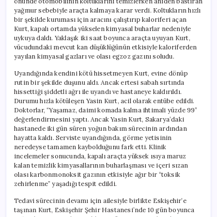
önünde otomobilinin koltuklarını temizlerken aniden bastıran
yağmur sebebiyle araçta kalmaya karar verdi. Koltukların hızlı
bir şekilde kuruması için aracını çalıştırıp kaloriferi açan
Kurt, kapalı ortamda yükselen kimyasal buharlar nedeniyle
uykuya daldı. Yaklaşık iki saat boyunca araçta uyuyan Kurt,
vücudundaki mevcut kan düşüklüğünün etkisiyle kaloriferden
yayılan kimyasal gazları ve olası egzoz gazını soludu.
Uyandığında kendini kötü hissetmeyen Kurt, evine dönüp
rutin bir şekilde duşunu aldı. Ancak ertesi sabah sırtında
hissettiği şiddetli ağrı ile uyandı ve hastaneye kaldırıldı.
Durumu hızla kötüleşen Yasin Kurt, acil olarak entübe edildi.
Doktorlar, “Yaşamaz, daimi komada kalma ihtimali yüzde 99”
değerlendirmesini yaptı. Ancak Yasin Kurt, Sakarya’daki
hastanede iki gün süren yoğun bakım sürecinin ardından
hayatta kaldı. Serviste uyandığında, görme yetisinin
neredeyse tamamen kaybolduğunu fark etti. Klinik
incelemeler sonucunda, kapalı araçta yüksek ısıya maruz
kalan temizlik kimyasallarının buharlaşması ve içeri sızan
olası karbonmonoksit gazının etkisiyle ağır bir “toksik
zehirlenme” yaşadığı tespit edildi.
Tedavi sürecinin devamı için ailesiyle birlikte Eskişehir’e
taşınan Kurt, Eskişehir Şehir Hastanesi’nde 10 gün boyunca