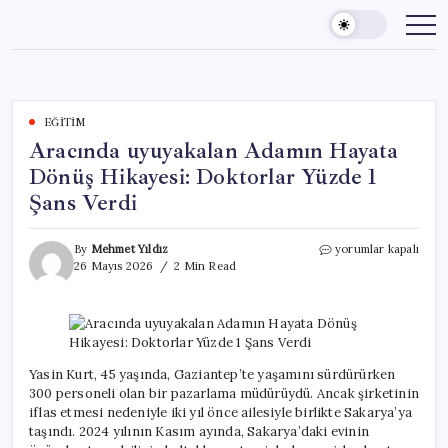
Skip
to
content
EĞITIM
Aracında uyuyakalan Adamın Hayata
Dönüş Hikayesi: Doktorlar Yüzde 1
Şans Verdi
Aracında
By
Mehmet Yıldız
yorumlar kapalı
uyuyakalan
26 Mayıs 2026
2 Min Read
Adamın
Hayata
Dönüş
Hikayesi:
Doktorlar
Yüzde
Yasin Kurt, 45 yaşında, Gaziantep’te yaşamını sürdürürken
1
300 personeli olan bir pazarlama müdürüydü. Ancak şirketinin
Şans
iflas etmesi nedeniyle iki yıl önce ailesiyle birlikte Sakarya’ya
Verdi
taşındı. 2024 yılının Kasım ayında, Sakarya’daki evinin
için