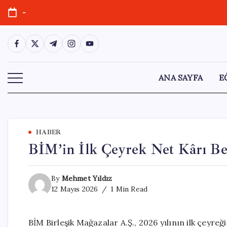
Skip
-
to
content
https://www.facebook.com/
https://twitter.com/
https://t.me/
https://www.instagram.com/
https://youtube.com/
ANA SAYFA
E
HABER
BİM’in İlk Çeyrek Net Kârı Bek
By
Mehmet Yıldız
12 Mayıs 2026
1 Min Read
BİM Birleşik Mağazalar A.Ş., 2026 yılının ilk çeyreğ