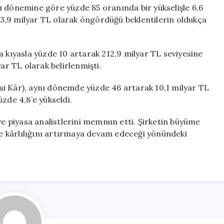
Beklentilerin
ynı dönemine göre yüzde 85 oranında bir yükselişle 6,6
Üzerinde
n 3,9 milyar TL olarak öngördüğü beklentilerin oldukça
Gerçekleşti
için
ıla kıyasla yüzde 10 artarak 212,9 milyar TL seviyesine
ar TL olarak belirlenmişti.
si Kâr), aynı dönemde yüzde 46 artarak 10,1 milyar TL
zde 4,8’e yükseldi.
 ve piyasa analistlerini memnun etti. Şirketin büyüme
 de kârlılığını artırmaya devam edeceği yönündeki