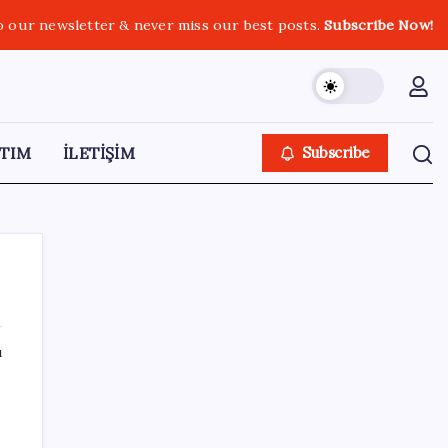
o our newsletter & never miss our best posts.
Subscribe Now!
TIM
İLETİŞİM
Subscribe
ı
SON YAZILAR
Bakan Uraloğlu: 5G abone sayısı 4 ay
içerisinde 44,5 milyona ulaştı