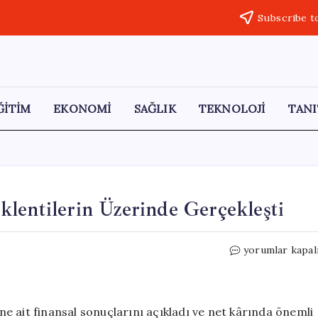
Subscribe t
ĞİTİM
EKONOMİ
SAĞLIK
TEKNOLOJİ
TANI
lentilerin Üzerinde Gerçekleşti
BİM’in
yorumlar kapal
İlk
Çeyrek
Net
Kârı
ine ait finansal sonuçlarını açıkladı ve net kârında önemli