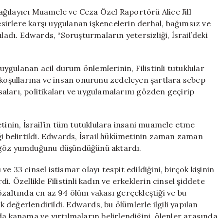
Filistinli
Aşağılayıcı Muamele ve Ceza Özel Raportörü Alice Jill
Esirlere
 esirlere karşı uygulanan işkencelerin derhal, bağımsız ve
Yönelik
ladı. Edwards, “Soruşturmaların yetersizliği, İsrail’deki
İşkenceler
Artıyor
için
gulanan acil durum önlemlerinin, Filistinli tutuklular
 koşullarına ve insan onurunu zedeleyen şartlara sebep
asaları, politikaları ve uygulamalarını gözden geçirip
etinin, İsrail’in tüm tutuklulara insani muamele etme
ği belirtildi. Edwards, İsrail hükümetinin zaman zaman
a göz yumduğunu düşündüğünü aktardı.
 33 cinsel istismar olayı tespit edildiğini, birçok kişinin
. Özellikle Filistinli kadın ve erkeklerin cinsel şiddete
özaltında en az 94 ölüm vakası gerçekleştiği ve bu
k değerlendirildi. Edwards, bu ölümlerle ilgili yapılan
da kanama ve yırtılmaların belirlendiğini, ölenler arasında