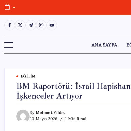
Skip
-
to
content
https://www.facebook.com/
https://twitter.com/
https://t.me/
https://www.instagram.com/
https://youtube.com/
ANA SAYFA
E
EĞITIM
BM Raportörü: İsrail Hapishanel
İşkenceler Artıyor
By
Mehmet Yıldız
20 Mayıs 2026
2 Min Read