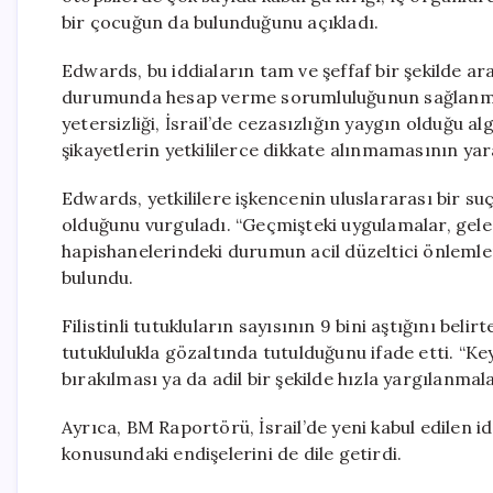
bir çocuğun da bulunduğunu açıkladı.
Edwards, bu iddiaların tam ve şeffaf bir şekilde araş
durumunda hesap verme sorumluluğunun sağlanmas
yetersizliği, İsrail’de cezasızlığın yaygın olduğu a
şikayetlerin yetkililerce dikkate alınmamasının ya
Edwards, yetkililere işkencenin uluslararası bir s
olduğunu vurguladı. “Geçmişteki uygulamalar, gelec
hapishanelerindeki durumun acil düzeltici önleml
bulundu.
Filistinli tutukluların sayısının 9 bini aştığını bel
tutuklulukla gözaltında tutulduğunu ifade etti. “Key
bırakılması ya da adil bir şekilde hızla yargılanmal
Ayrıca, BM Raportörü, İsrail’de yeni kabul edilen id
konusundaki endişelerini de dile getirdi.