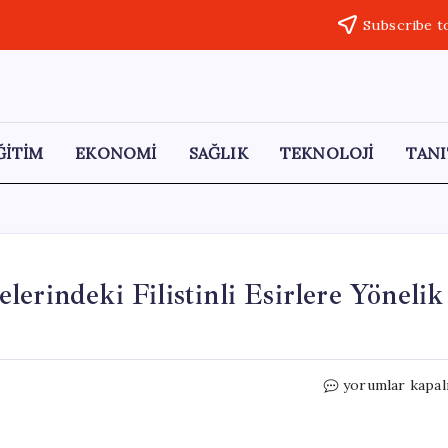
Subscribe t
ĞİTİM
EKONOMİ
SAĞLIK
TEKNOLOJİ
TANI
erindeki Filistinli Esirlere Yönelik
BM
yorumlar kapal
Raportörü:
İsrail
Hapishanelerin