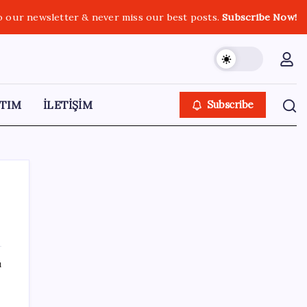
o our newsletter & never miss our best posts.
Subscribe Now!
TIM
İLETİŞİM
Subscribe
SON YAZILAR
ı
Vatandaşın akaryakıt indirimini ÖTV yuttu!
deki