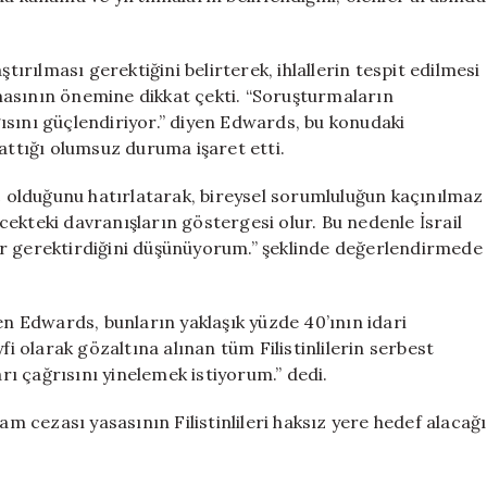
tırılması gerektiğini belirterek, ihlallerin tespit edilmesi
ının önemine dikkat çekti. “Soruşturmaların
lgısını güçlendiriyor.” diyen Edwards, bu konudaki
rattığı olumsuz duruma işaret etti.
uç olduğunu hatırlatarak, bireysel sorumluluğun kaçınılmaz
ekteki davranışların göstergesi olur. Bu nedenle İsrail
er gerektirdiğini düşünüyorum.” şeklinde değerlendirmede
irten Edwards, bunların yaklaşık yüzde 40’ının idari
fi olarak gözaltına alınan tüm Filistinlilerin serbest
arı çağrısını yinelemek istiyorum.” dedi.
am cezası yasasının Filistinlileri haksız yere hedef alacağı