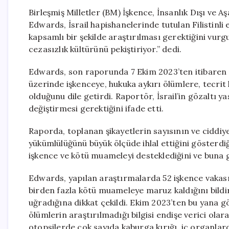
Birleşmiş Milletler (BM) İşkence, İnsanlık Dışı ve 
Edwards, İsrail hapishanelerinde tutulan Filistinli
kapsamlı bir şekilde araştırılması gerektiğini vurgu
cezasızlık kültürünü pekiştiriyor.” dedi.
Edwards, son raporunda 7 Ekim 2023’ten itibaren uy
üzerinde işkenceye, hukuka aykırı ölümlere, tecrit
olduğunu dile getirdi. Raportör, İsrail’in gözaltı y
değiştirmesi gerektiğini ifade etti.
Raporda, toplanan şikayetlerin sayısının ve ciddiy
yükümlülüğünü büyük ölçüde ihlal ettiğini gösterdi
işkence ve kötü muameleyi desteklediğini ve bun
Edwards, yapılan araştırmalarda 52 işkence vakası ve
birden fazla kötü muameleye maruz kaldığını bildirdi
uğradığına dikkat çekildi. Ekim 2023’ten bu yana g
ölümlerin araştırılmadığı bilgisi endişe verici olara
otopsilerde çok sayıda kaburga kırığı, iç organlar