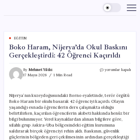
Skip
to
content
EĞITIM
Boko Haram, Nijerya’da Okul Baskını
Gerçekleştirdi: 42 Öğrenci Kaçırıldı
Boko
By
Mehmet Yıldız
yorumlar kapalı
Haram,
17 Mayıs 2026
1 Min Read
Nijerya’da
Okul
Baskını
Nijerya’nın kuzeydoğusundaki Borno eyaletinde, terör örgütü
Gerçekleştirdi:
Boko Haram bir okulu basarak 42 öğrenciyi kaçırdı. Olayın
42
Öğrenci
yaşandığı esnada öğrencilerin ders çalışmakta olduğu
Kaçırıldı
belirtilirken, kaçırılan öğrencilerin akıbeti hakkında henüz bir
için
bilgi bulunmuyor. Yerel kaynaklardan alınan bilgilere göre,
silahlı grup Askira-Uba bölgesindeki eğitim kurumuna
saldırarak birçok öğrenciyi rehin aldı. Baskının, güvenlik
güçlerinin bölgeden geri çekilmesinin ardından gerçekleştiği