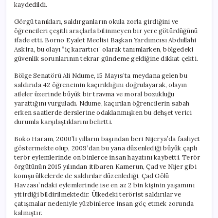
kaydedildi.
Görgü tanıkları, saldırganların okula zorla girdiğini ve
öğrencileri çeşitli araçlarla bilinmeyen bir yere götürdüğünü
ifade etti. Borno Eyalet Meclisi Başkan Yardımcısı Abdullahi
Askira, bu olayı “iç karartıcı” olarak tanımlarken, bölgedeki
güvenlik sorunlarının tekrar gündeme geldiğine dikkat çekti.
Bölge Senatörü Ali Ndume, 15 Mayıs’ta meydana gelen bu
saldırıda 42 öğrencinin kaçırıldığını doğrulayarak, olayın
aileler üzerinde büyük bir travma ve moral bozukluğu
yarattığını vurguladı. Ndume, kaçırılan öğrencilerin sabah
erken saatlerde derslerine odaklanmışken bu dehşet verici
durumla karşılaştıklarını belirtti.
Boko Haram, 2000’li yılların başından beri Nijerya’da faaliyet
göstermekte olup, 2009’dan bu yana düzenlediği büyük çaplı
terör eylemlerinde on binlerce insan hayatını kaybetti. Terör
örgütünün 2015 yılından itibaren Kamerun, Çad ve Nijer gibi
komşu ülkelerde de saldırılar düzenlediği, Çad Gölü
Havzası’ndaki eylemlerinde ise en az 2 bin kişinin yaşamını
yitirdiği bildirilmektedir. Ülkedeki terörist saldırılar ve
çatışmalar nedeniyle yüzbinlerce insan göç etmek zorunda
kalmıştır.