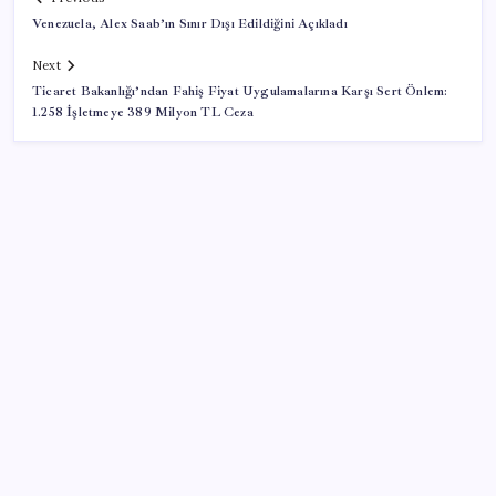
Venezuela, Alex Saab’ın Sınır Dışı Edildiğini Açıkladı
Next
Ticaret Bakanlığı’ndan Fahiş Fiyat Uygulamalarına Karşı Sert Önlem:
1.258 İşletmeye 389 Milyon TL Ceza
SON YAZILAR
Fed Başkanı’ndan piyasaları sarsacak mesaj:
Enflasyon artarsa faiz artırımı yeniden masaya
gelecek
Son dakika… Menderes Belediye Başkanı İlkay Çiçek