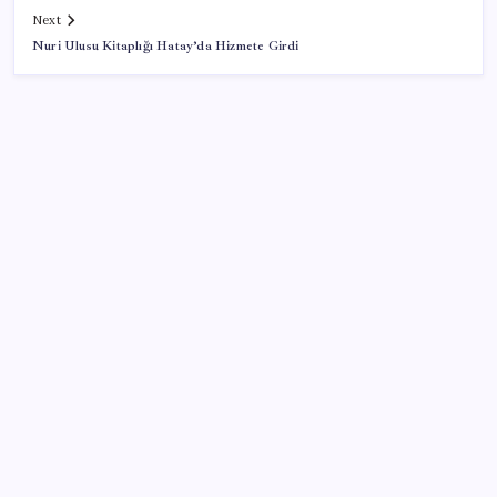
Next
Nuri Ulusu Kitaplığı Hatay’da Hizmete Girdi
SON YAZILAR
Sürekli maddi sorun yaşayan insanların beyni daha
çabuk yaşlanabiliyor: ‘Beyin de yoruluyor’
Pixel Telefonlara Yapay Zeka Destekli Saat
Tasarımları Geliyor
Fed Başkanı’ndan piyasaları sarsacak mesaj:
Enflasyon artarsa faiz artırımı yeniden masaya