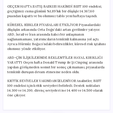
GEÇEN HAFTA SATIŞ BASKISI HAKİMDİ BIST 100 endeksi,
geçtiğimiz cuma gününü %1,89’luk bir düşüşle 14.367,60
puandan kapattı ve bu olumsuz tablo yeni haftaya taşındı.
KÜRESEL RİSKLER PİYASALARI ETKİLİYOR Piyasalardaki
düşüşün arkasında Orta Doğu’daki artan gerilimler yatıyor.
ABD, İsrail ve İran arasında kalıcı bir anlaşmanın
sağlanamaması, yatırımcıların temkinli kalmasına yol açtı.
Ayrıca Hürmüz Boğazı’ndaki belirsizlikler, küresel risk iştahını
olumsuz yönde etkiliyor.
ABD-ÇİN İLİŞKİLERİNDE BEKLENTİLER HAYAL KIRIKLIĞI
YARATTI Geçen hafta Donald Trump ile Şi Cinping arasında
yapılan görüşmeden somut bir sonuç çıkmaması, piyasalarda
temkinli duruşun devam etmesine neden oldu.
KRİTİK SEVİYELER YAKINDAN İZLENİYOR Analistler, BIST
100 endeksi için kritik seviyeleri belirledi. Destek noktaları
14.300 ve 14.200, direnç seviyeleri ise 14.400 ve 14.500 olarak
öne çıkıyor.