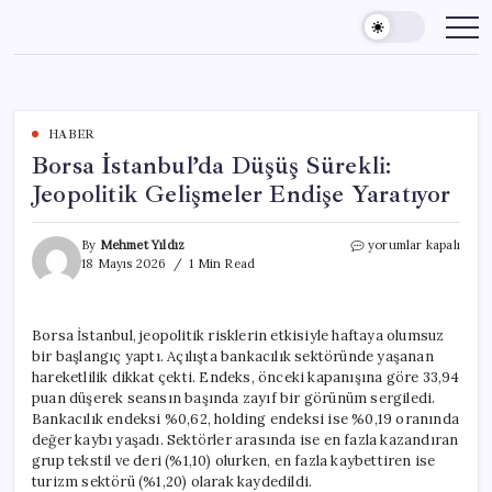
Skip
to
content
HABER
Borsa İstanbul’da Düşüş Sürekli:
Jeopolitik Gelişmeler Endişe Yaratıyor
Borsa
By
Mehmet Yıldız
yorumlar kapalı
İstanbul’da
18 Mayıs 2026
1 Min Read
Düşüş
Sürekli:
Jeopolitik
Borsa İstanbul, jeopolitik risklerin etkisiyle haftaya olumsuz
Gelişmeler
bir başlangıç yaptı. Açılışta bankacılık sektöründe yaşanan
Endişe
Yaratıyor
hareketlilik dikkat çekti. Endeks, önceki kapanışına göre 33,94
için
puan düşerek seansın başında zayıf bir görünüm sergiledi.
Bankacılık endeksi %0,62, holding endeksi ise %0,19 oranında
değer kaybı yaşadı. Sektörler arasında ise en fazla kazandıran
grup tekstil ve deri (%1,10) olurken, en fazla kaybettiren ise
turizm sektörü (%1,20) olarak kaydedildi.