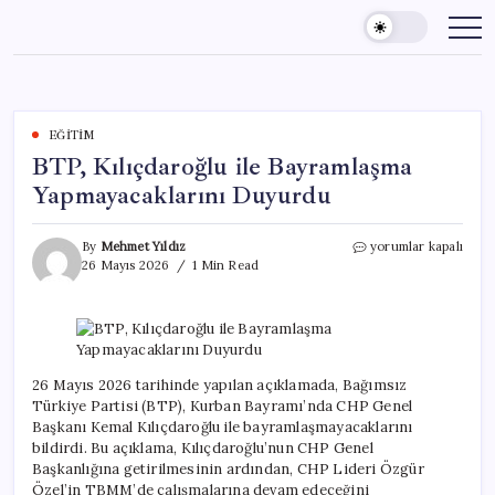
Skip
to
content
EĞITIM
BTP, Kılıçdaroğlu ile Bayramlaşma
Yapmayacaklarını Duyurdu
BTP,
By
Mehmet Yıldız
yorumlar kapalı
Kılıçdaroğlu
26 Mayıs 2026
1 Min Read
ile
Bayramlaşma
Yapmayacaklarını
Duyurdu
için
26 Mayıs 2026 tarihinde yapılan açıklamada, Bağımsız
Türkiye Partisi (BTP), Kurban Bayramı’nda CHP Genel
Başkanı Kemal Kılıçdaroğlu ile bayramlaşmayacaklarını
bildirdi. Bu açıklama, Kılıçdaroğlu’nun CHP Genel
Başkanlığına getirilmesinin ardından, CHP Lideri Özgür
Özel’in TBMM’de çalışmalarına devam edeceğini