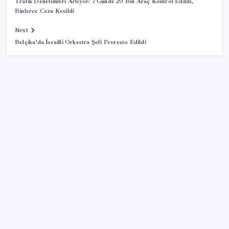
Trafik Denetimleri Artıyor: 7 Günde 20 Bin Araç Kontrol Edildi,
Binlerce Ceza Kesildi
Next
Belçika’da İsrailli Orkestra Şefi Protesto Edildi
SON YAZILAR
KOBİ’ler için akıllı üretim üssü
Sürekli maddi sorun yaşayan insanların beyni daha
çabuk yaşlanabiliyor: ‘Beyin de yoruluyor’
Pixel Telefonlara Yapay Zeka Destekli Saat