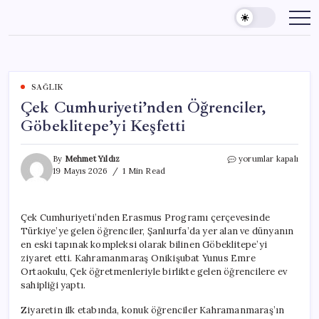
Skip
to
content
SAĞLIK
Çek Cumhuriyeti’nden Öğrenciler,
Göbeklitepe’yi Keşfetti
Çek
By
Mehmet Yıldız
yorumlar kapalı
Cumhuriyeti’nden
19 Mayıs 2026
1 Min Read
Öğrenciler,
Göbeklitepe’yi
Keşfetti
Çek Cumhuriyeti’nden Erasmus Programı çerçevesinde
için
Türkiye’ye gelen öğrenciler, Şanlıurfa’da yer alan ve dünyanın
en eski tapınak kompleksi olarak bilinen Göbeklitepe’yi
ziyaret etti. Kahramanmaraş Onikişubat Yunus Emre
Ortaokulu, Çek öğretmenleriyle birlikte gelen öğrencilere ev
sahipliği yaptı.
Ziyaretin ilk etabında, konuk öğrenciler Kahramanmaraş’ın