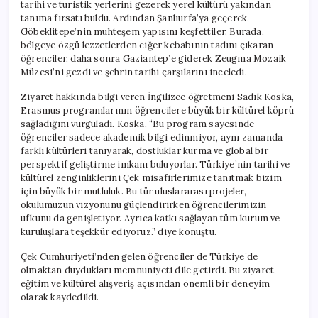
tarihi ve turistik yerlerini gezerek yerel kültürü yakından
tanıma fırsatı buldu. Ardından Şanlıurfa’ya geçerek,
Göbeklitepe’nin muhteşem yapısını keşfettiler. Burada,
bölgeye özgü lezzetlerden ciğer kebabının tadını çıkaran
öğrenciler, daha sonra Gaziantep’e giderek Zeugma Mozaik
Müzesi’ni gezdi ve şehrin tarihi çarşılarını inceledi.
Ziyaret hakkında bilgi veren İngilizce öğretmeni Sadık Koska,
Erasmus programlarının öğrencilere büyük bir kültürel köprü
sağladığını vurguladı. Koska, “Bu program sayesinde
öğrenciler sadece akademik bilgi edinmiyor, aynı zamanda
farklı kültürleri tanıyarak, dostluklar kurma ve global bir
perspektif geliştirme imkanı buluyorlar. Türkiye’nin tarihi ve
kültürel zenginliklerini Çek misafirlerimize tanıtmak bizim
için büyük bir mutluluk. Bu tür uluslararası projeler,
okulumuzun vizyonunu güçlendirirken öğrencilerimizin
ufkunu da genişletiyor. Ayrıca katkı sağlayan tüm kurum ve
kuruluşlara teşekkür ediyoruz.” diye konuştu.
Çek Cumhuriyeti’nden gelen öğrenciler de Türkiye’de
olmaktan duydukları memnuniyeti dile getirdi. Bu ziyaret,
eğitim ve kültürel alışveriş açısından önemli bir deneyim
olarak kaydedildi.