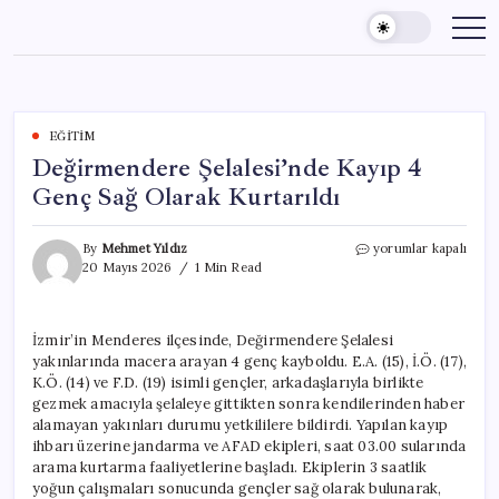
Skip
to
content
EĞITIM
Değirmendere Şelalesi’nde Kayıp 4
Genç Sağ Olarak Kurtarıldı
Değirmendere
By
Mehmet Yıldız
yorumlar kapalı
Şelalesi’nde
20 Mayıs 2026
1 Min Read
Kayıp
4
Genç
İzmir’in Menderes ilçesinde, Değirmendere Şelalesi
Sağ
yakınlarında macera arayan 4 genç kayboldu. E.A. (15), İ.Ö. (17),
Olarak
Kurtarıldı
K.Ö. (14) ve F.D. (19) isimli gençler, arkadaşlarıyla birlikte
için
gezmek amacıyla şelaleye gittikten sonra kendilerinden haber
alamayan yakınları durumu yetkililere bildirdi. Yapılan kayıp
ihbarı üzerine jandarma ve AFAD ekipleri, saat 03.00 sularında
arama kurtarma faaliyetlerine başladı. Ekiplerin 3 saatlik
yoğun çalışmaları sonucunda gençler sağ olarak bulunarak,