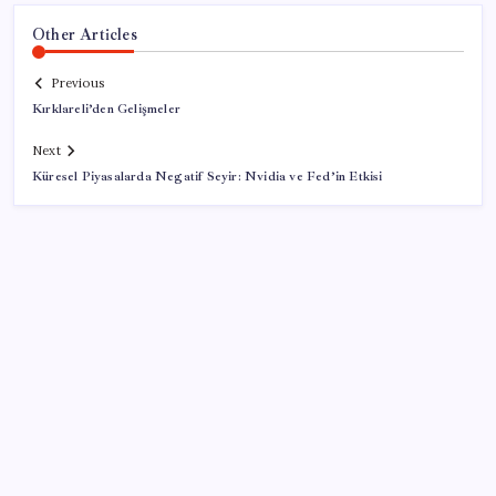
Other Articles
Previous
Kırklareli’den Gelişmeler
Next
Küresel Piyasalarda Negatif Seyir: Nvidia ve Fed’in Etkisi
SON YAZILAR
KOBİ’ler için akıllı üretim üssü