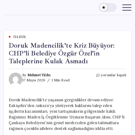
Skip
to
content
HABER
Doruk Madencilik’te Kriz Büyüyor:
CHP’li Belediye Özgür Özel’in
Taleplerine Kulak Asmadı
Doruk
By
Mehmet Yıldız
yorumlar kapalı
Madencilik’te
17 Mayıs 2026
1 Min Read
Kriz
Büyüyor:
CHP’li
Doruk Madencilik’te yaşanan gerginlikler devam ediyor.
Belediye
Eskişehir’den Ankara’ya yürüyerek haklarını talep eden
Özgür
Özel’in
işçilerin kazanımları, yeni tartışmaların gölgesinde kaldı.
Taleplerine
Bağımsız Maden İş Örgütlenme Uzmanı Başaran Aksu, CHP’li
Kulak
Çankaya Belediyesi’nin genel merkezden gelen talimatlara
Asmadı
rağmen çocuklu ailelere destek sağlamadığını iddia etti.
için