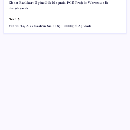
Ziraat Bankkart Üçüncülük Maçında PGE Projekt Warszawa ile
Karşılaşacak
Next
Venezuela, Alex Saab’ın Sınır Dışı Edildiğini Açıkladı
SON YAZILAR
Fed Başkanı’ndan piyasaları sarsacak mesaj:
Enflasyon artarsa faiz artırımı yeniden masaya
gelecek
Son dakika… Menderes Belediye Başkanı İlkay Çiçek