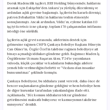
Doruk Madencilik işçileri, SSS Holding bünyesinde, haklarını
aramak için Eskişehir’den Ankara’ya yürüyüş düzenlemiş ve
ardından açlık grevine başlamıştı. İşçilerin bu kararlı direnişi,
patron Sebahattin Yıldız’ın haklarını teslim etmesiyle
sonuçlanmıştı. Ancak ardından, Yıldız’ın, eyleme katılan 113
işçiyi ücretsiz izne çıkarıp, toplam 170 çalışanından istifasını
istediği öne sürüldü.
İşçilerin açlık grevi sırasında, ailelerinin destek için
gelmesine rağmen CHP’li Çankaya Belediye Başkanı Hüseyin
Can Güner’in, Özgür Özel’in talebine rağmen belediyeye ait
binayı açmadığı iddiaları gündeme geldi. Bağımsız Maden İş
Örgütlenme Uzmanı Başaran Aksu, T24’te yayımlanan
videoda, küçük çocuklar ve kadınların bulunduğu ailelere
yemek bile verilmediğini belirtti ve “Vicdanı olan insanlar
bunu unutmaz” şeklinde konuştu.
Çankaya Belediyesi, bu iddialara yanıt vererek, daha önce de
benzer suçlamaların gündeme geldiğini ve hem belediye hem
de diğer kurumlar tarafından yalanlandığını ifade etti.
Açıklamada, “Söz konusu iddiaların tekrar gündeme
getirilmesini maksatlı buluyoruz ve kamuoyunun takdirine
sunuyoruz” denildi.