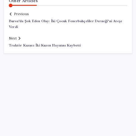
Other Articles
Previous
Bursa’da Şok Eden Olay: İki Çocuk Fenerbahçeliler Derneği’ni Ateşe
Verdi
Next
Traktör Kazası: İki Kuzen Hayatını Kaybetti
SON YAZILAR
Bakan Uraloğlu: 5G abone sayısı 4 ay içerisinde 44,5
milyona ulaştı