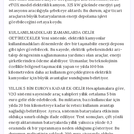
eTGX model elektrikli kamyon, 325 kW gücünde enerjiyi şarj
istasyonu aracılığıyla şebekeye aktardı. Bu durum, ağır ticari
araçların büyük bataryalarının enerji depolama işlevi
görebileceğini ortaya koydu.
KULLANILMADIKLARI ZAMANLARDA GELİR
GETİRECEKLER Yeni sistemle, elektrikli kamyonlar
kullanılmadıkları dönemlerde dev bir taşınabilir enerji deposu
gibi işlev görebilecek. Bu sayede, elektrik şebekesindeki arz-
talep dengesinin sağlanmasına yardımcı olan araçlar, enerji
şirketlerinden ödeme alabiliyor. Uzmanlar, bu teknolojinin
özellikle bölgesel taşımacılık yapan ve yılda 100 bin
kilometreden daha az kullanım gerçekleştiren elektrikli
kamyonlar için büyük avantajlar sunduğunu belirtiyor.
YILLIK 5 BİN EUROYA KADAR EK GELİR Hesaplamalara göre,
V2G sistemi sayesinde araç sahipleri yıllık ortalama 5 bin
euro gelir elde edebilecek. Bu miktarın, bazı kullanıcılar için
yılda 20 bin kilometreye kadar ücretsiz kullanım avantajı
sağladığı belirtiliyor. Ayrıca, sistemin bataryalara etkisinin
oldukça sınırlı olduğu ifade ediliyor. Test sonuçları, çift yönlü
enerji aktarımının bataryalarda yıllık yalnızca yüzde 0,3
oranında ek bir yıpranmaya neden olduğunu gösteriyor. Bu
durumun maliyetinin yaklaşık 200 euro civarında olduğu,