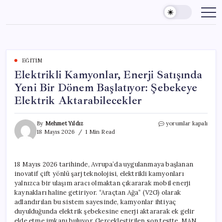
Skip
to
content
EĞITIM
Elektrikli Kamyonlar, Enerji Satışında
Yeni Bir Dönem Başlatıyor: Şebekeye
Elektrik Aktarabilecekler
Elektrikli
By
Mehmet Yıldız
yorumlar kapalı
Kamyonlar,
18 Mayıs 2026
1 Min Read
Enerji
Satışında
Yeni
18 Mayıs 2026 tarihinde, Avrupa’da uygulanmaya başlanan
Bir
inovatif çift yönlü şarj teknolojisi, elektrikli kamyonları
Dönem
Başlatıyor:
yalnızca bir ulaşım aracı olmaktan çıkararak mobil enerji
Şebekeye
kaynakları haline getiriyor. “Araçtan Ağa” (V2G) olarak
Elektrik
adlandırılan bu sistem sayesinde, kamyonlar ihtiyaç
Aktarabilecekler
duyulduğunda elektrik şebekesine enerji aktararak ek gelir
için
elde etme imkanı buluyor. Gerçekleştirilen son testte, MAN