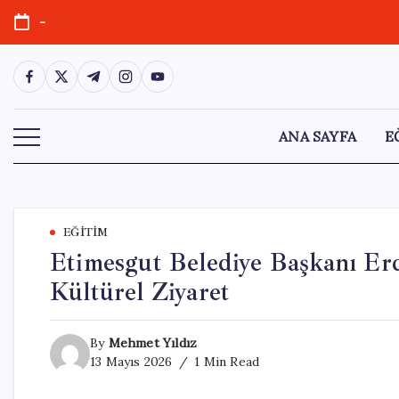
Skip
-
to
content
https://www.facebook.com/
https://twitter.com/
https://t.me/
https://www.instagram.com/
https://youtube.com/
ANA SAYFA
E
EĞITIM
Etimesgut Belediye Başkanı Er
Kültürel Ziyaret
By
Mehmet Yıldız
13 Mayıs 2026
1 Min Read