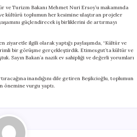
Beşikcioğlu’nda
ültür ve Turizm Bakanı Mehmet Nuri Ersoy’u makamında
Bakan
ı ve kültürü toplumun her kesimine ulaştıran projeler
Ersoy’a
aşamını güçlendirecek iş birliklerini de artırmayı
Kültürel
Ziyaret
için
 ziyaretle ilgili olarak yaptığı paylaşımda, “Kültür ve
mli bir görüşme gerçekleştirdik. Etimesgut’ta kültür ve
tuk. Sayın Bakan’a nazik ev sahipliği ve değerli yorumları
artıracağına inandığını dile getiren Beşikcioğlu, toplumun
rin önemine vurgu yaptı.