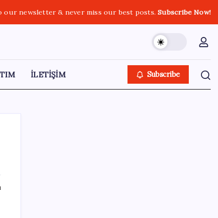
o our newsletter & never miss our best posts.
Subscribe Now!
TIM
İLETİŞİM
Subscribe
SON YAZILAR
ı
Vatandaşın akaryakıt indirimini ÖTV yuttu!