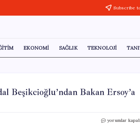
Subscribe t
ĞİTİM
EKONOMİ
SAĞLIK
TEKNOLOJİ
TANI
dal Beşikcioğlu’ndan Bakan Ersoy’a
Etimesgut
yorumlar kapal
Belediye
Başkanı
Erdal