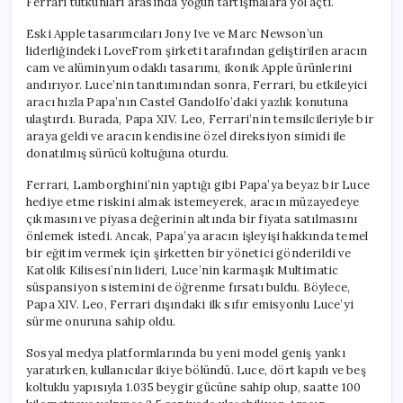
Ferrari tutkunları arasında yoğun tartışmalara yol açtı.
Eski Apple tasarımcıları Jony Ive ve Marc Newson’un
liderliğindeki LoveFrom şirketi tarafından geliştirilen aracın
cam ve alüminyum odaklı tasarımı, ikonik Apple ürünlerini
andırıyor. Luce’nin tanıtımından sonra, Ferrari, bu etkileyici
aracı hızla Papa’nın Castel Gandolfo’daki yazlık konutuna
ulaştırdı. Burada, Papa XIV. Leo, Ferrari’nin temsilcileriyle bir
araya geldi ve aracın kendisine özel direksiyon simidi ile
donatılmış sürücü koltuğuna oturdu.
Ferrari, Lamborghini’nin yaptığı gibi Papa’ya beyaz bir Luce
hediye etme riskini almak istemeyerek, aracın müzayedeye
çıkmasını ve piyasa değerinin altında bir fiyata satılmasını
önlemek istedi. Ancak, Papa’ya aracın işleyişi hakkında temel
bir eğitim vermek için şirketten bir yönetici gönderildi ve
Katolik Kilisesi’nin lideri, Luce’nin karmaşık Multimatic
süspansiyon sistemini de öğrenme fırsatı buldu. Böylece,
Papa XIV. Leo, Ferrari dışındaki ilk sıfır emisyonlu Luce’yi
sürme onuruna sahip oldu.
Sosyal medya platformlarında bu yeni model geniş yankı
yaratırken, kullanıcılar ikiye bölündü. Luce, dört kapılı ve beş
koltuklu yapısıyla 1.035 beygir gücüne sahip olup, saatte 100