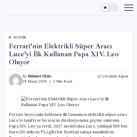
Skip
to
content
EĞITIM
Ferrari’nin Elektrikli Süper Aracı
Luce’yi İlk Kullanan Papa XIV. Leo
Oluyor
Ferrari’nin
By
Mehmet Yıldız
yorumlar kapalı
Elektrikli
28 Mayıs 2026
2 Min Read
Süper
Aracı
Luce’yi
İlk
Kullanan
Papa
Ferrari, heyecanla beklenen ilk tamamen elektrikli süper aracı
XIV.
Luce’yi tanıttı ve bu aracın direksiyonuna geçme onurunu
Leo
Papa XIV. Leo’ya verdi. 2027 model olan Luce, yaklaşık 550 bin
Oluyor
Euro (30 milyon TL) gibi bir fiyattan satışa sunulurken,
için