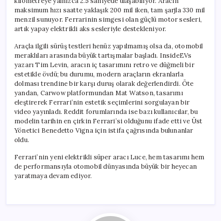
kilometreye yalnızca 2.5 saniyede ulaşabiliyor. Aracın
maksimum hızı saatte yaklaşık 200 mil iken, tam şarjla 330 mil
menzil sunuyor. Ferrarinin simgesi olan güçlü motor sesleri,
artık yapay elektrikli aks sesleriyle destekleniyor.
Araçla ilgili sürüş testleri henüz yapılmamış olsa da, otomobil
meraklıları arasında büyük tartışmalar başladı. InsideEVs
yazarı Tim Levin, aracın iç tasarımını retro ve düğmeli bir
estetikle övdü; bu durumu, modern araçların ekranlarla
dolması trendine bir karşı duruş olarak değerlendirdi. Öte
yandan, Carwow platformundan Mat Watson, tasarımı
eleştirerek Ferrari’nin estetik seçimlerini sorgulayan bir
video yayınladı. Reddit forumlarında ise bazı kullanıcılar, bu
modelin tarihin en çirkin Ferrari’si olduğunu ifade etti ve Üst
Yönetici Benedetto Vigna için istifa çağrısında bulunanlar
oldu.
Ferrari’nin yeni elektrikli süper aracı Luce, hem tasarımı hem
de performansıyla otomobil dünyasında büyük bir heyecan
yaratmaya devam ediyor.