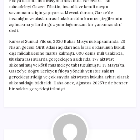
Filoya katılma motivasyonu hakkında ise Rivara, “Bu
mücadeleyi Gazze, Filistin, insanlık ve kendi meşru
savunmamız için yapıyoruz. Mevcut durum, Gazze’de
insanlığın ve uluslararası hukukun tüm kırmızı çizgilerinin
aşılmasına yıllardır göz yumduğumuzun bir yansımasıdır.”
dedi.
Küresel Sumud Filosu, 2026 Bahar Misyonu kapsamında, 29
Nisan gecesi Girit Adası açıklarında İsrail ordusunun hukuk
dışı müdahalesine maruz kalmıştı. 600 deniz mili uzaklıkta,
uluslararası sularda gerçekleşen saldırıda, 177 aktivist
alıkonulmuş ve kötü muameleye tabi tutulmuştu. 18 Mayıs’ta,
Gazze’ye doğru ilerleyen filoya yönelik yeni bir saldırı
gerçekleştirildiği ve çok sayıda aktivistin hukuka aykırı olarak
alıkonulduğu bildirildi. Daha önce, Ağustos 2025’te de benzer
bir saldırı gerçekleştirilmişti.