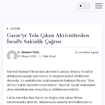
Skip
to
content
EĞITIM
Gazze’ye Yola Çıkan Aktivistlerden
İsrail’e Sakinlik Çağrısı
Gazze’ye
By
Mehmet Yıldız
yorumlar kapalı
Yola
20 Mayıs 2026
2 Min Read
Çıkan
Aktivistlerden
İsrail’e
Küresel Sumud Filosu’nun aktivisti Lautaro Rivara, İsrail’in
Sakinlik
ablukasını aşmak için Gazze’ye doğru hareket ettiklerini
Çağrısı
için
duyurdu. AA muhabirine açıklamalarda bulunan Rivara, “Son
derece sakin, huzurlu ve kararlıyız.” diyerek, İsrail ordusunun
olası müdahalesine karşı hazır olduklarını belirtti.
Latin Amerika’dan Gazze’ye doğru yola çıkan Sirius
teknesindeki aktivist, uluslararası sularda ilerlediklerini ve