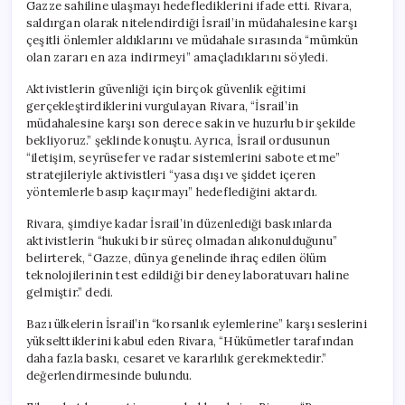
Gazze sahiline ulaşmayı hedeflediklerini ifade etti. Rivara,
saldırgan olarak nitelendirdiği İsrail’in müdahalesine karşı
çeşitli önlemler aldıklarını ve müdahale sırasında “mümkün
olan zararı en aza indirmeyi” amaçladıklarını söyledi.
Aktivistlerin güvenliği için birçok güvenlik eğitimi
gerçekleştirdiklerini vurgulayan Rivara, “İsrail’in
müdahalesine karşı son derece sakin ve huzurlu bir şekilde
bekliyoruz.” şeklinde konuştu. Ayrıca, İsrail ordusunun
“iletişim, seyrüsefer ve radar sistemlerini sabote etme”
stratejileriyle aktivistleri “yasa dışı ve şiddet içeren
yöntemlerle basıp kaçırmayı” hedeflediğini aktardı.
Rivara, şimdiye kadar İsrail’in düzenlediği baskınlarda
aktivistlerin “hukuki bir süreç olmadan alıkonulduğunu”
belirterek, “Gazze, dünya genelinde ihraç edilen ölüm
teknolojilerinin test edildiği bir deney laboratuvarı haline
gelmiştir.” dedi.
Bazı ülkelerin İsrail’in “korsanlık eylemlerine” karşı seslerini
yükselttiklerini kabul eden Rivara, “Hükümetler tarafından
daha fazla baskı, cesaret ve kararlılık gerekmektedir.”
değerlendirmesinde bulundu.