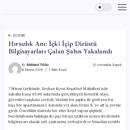
Skip
to
content
EĞITIM
Hırsızlık Anı: İçki İçip Dizüstü
Bilgisayarları Çalan Şahıs Yakalandı
Hırsızlık
By
Mehmet Yıldız
yorumlar kapalı
Anı:
11 Mayıs 2026
1 Min Read
İçki
İçip
Dizüstü
7 Nisan tarihinde, Seyhan ilçesi Reşatbet Mahallesi’nde
Bilgisayarları
sabaha karşı 03.00 sularında gerçekleşen hırsızlık olayı,
Çalan
Şahıs
görenleri şaşkına çevirdi. Yüzünü bir şapka ile gizleyen bir
Yakalandı
kişi, bir apartmanın 1. katında yer alan Deniz K.’ye ait iş yerine
için
girdi. Öncelikle dairede bir süre keşif yapan şüpheli,
buzdolabında bulduğu iki şişe birayı içtikten sonra iki dizüstü
bilgisayarı alarak sırt çantasına yerleştirdi ve binadan ayrıldı.