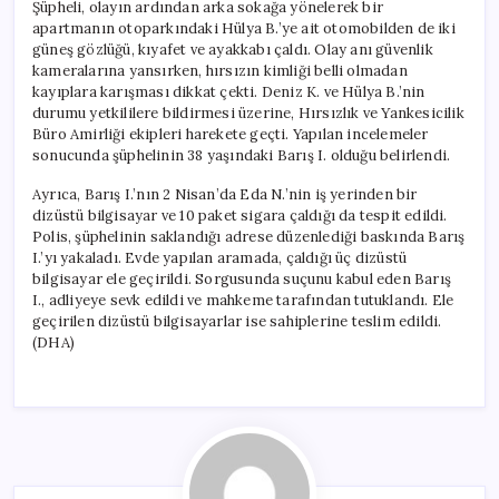
Şüpheli, olayın ardından arka sokağa yönelerek bir
apartmanın otoparkındaki Hülya B.’ye ait otomobilden de iki
güneş gözlüğü, kıyafet ve ayakkabı çaldı. Olay anı güvenlik
kameralarına yansırken, hırsızın kimliği belli olmadan
kayıplara karışması dikkat çekti. Deniz K. ve Hülya B.’nin
durumu yetkililere bildirmesi üzerine, Hırsızlık ve Yankesicilik
Büro Amirliği ekipleri harekete geçti. Yapılan incelemeler
sonucunda şüphelinin 38 yaşındaki Barış I. olduğu belirlendi.
Ayrıca, Barış I.’nın 2 Nisan’da Eda N.’nin iş yerinden bir
dizüstü bilgisayar ve 10 paket sigara çaldığı da tespit edildi.
Polis, şüphelinin saklandığı adrese düzenlediği baskında Barış
I.’yı yakaladı. Evde yapılan aramada, çaldığı üç dizüstü
bilgisayar ele geçirildi. Sorgusunda suçunu kabul eden Barış
I., adliyeye sevk edildi ve mahkeme tarafından tutuklandı. Ele
geçirilen dizüstü bilgisayarlar ise sahiplerine teslim edildi.
(DHA)