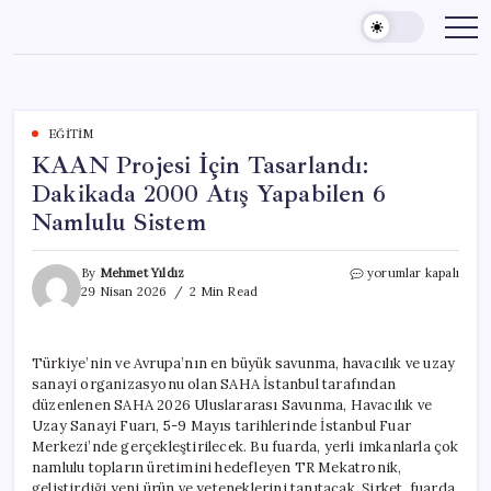
Skip
to
content
EĞITIM
KAAN Projesi İçin Tasarlandı:
Dakikada 2000 Atış Yapabilen 6
Namlulu Sistem
KAAN
By
Mehmet Yıldız
yorumlar kapalı
Projesi
29 Nisan 2026
2 Min Read
İçin
Tasarlandı:
Dakikada
Türkiye’nin ve Avrupa’nın en büyük savunma, havacılık ve uzay
2000
sanayi organizasyonu olan SAHA İstanbul tarafından
Atış
Yapabilen
düzenlenen SAHA 2026 Uluslararası Savunma, Havacılık ve
6
Uzay Sanayi Fuarı, 5-9 Mayıs tarihlerinde İstanbul Fuar
Namlulu
Merkezi’nde gerçekleştirilecek. Bu fuarda, yerli imkanlarla çok
Sistem
namlulu topların üretimini hedefleyen TR Mekatronik,
için
geliştirdiği yeni ürün ve yeteneklerini tanıtacak. Şirket, fuarda