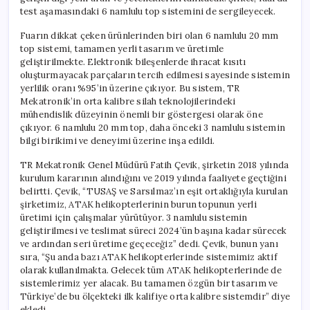
test aşamasındaki 6 namlulu top sistemini de sergileyecek.
Fuarın dikkat çeken ürünlerinden biri olan 6 namlulu 20 mm
top sistemi, tamamen yerli tasarım ve üretimle
geliştirilmekte. Elektronik bileşenlerde ihracat kısıtı
oluşturmayacak parçaların tercih edilmesi sayesinde sistemin
yerlilik oranı %95’in üzerine çıkıyor. Bu sistem, TR
Mekatronik’in orta kalibre silah teknolojilerindeki
mühendislik düzeyinin önemli bir göstergesi olarak öne
çıkıyor. 6 namlulu 20 mm top, daha önceki 3 namlulu sistemin
bilgi birikimi ve deneyimi üzerine inşa edildi.
TR Mekatronik Genel Müdürü Fatih Çevik, şirketin 2018 yılında
kurulum kararının alındığını ve 2019 yılında faaliyete geçtiğini
belirtti. Çevik, “TUSAŞ ve Sarsılmaz’ın eşit ortaklığıyla kurulan
şirketimiz, ATAK helikopterlerinin burun topunun yerli
üretimi için çalışmalar yürütüyor. 3 namlulu sistemin
geliştirilmesi ve teslimat süreci 2024’ün başına kadar sürecek
ve ardından seri üretime geçeceğiz” dedi. Çevik, bunun yanı
sıra, “Şu anda bazı ATAK helikopterlerinde sistemimiz aktif
olarak kullanılmakta. Gelecek tüm ATAK helikopterlerinde de
sistemlerimiz yer alacak. Bu tamamen özgün bir tasarım ve
Türkiye’de bu ölçekteki ilk kalifiye orta kalibre sistemdir” diye
ekledi.