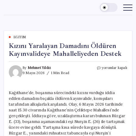
Skip
to
content
EĞITIM
Kızını Yaralayan Damadını Öldüren
Kayınvalideye Mahalleliyeden Destek
Kızını
By
Mehmet Yıldız
yorumlar kapalı
Yaralayan
9 Mayıs 2026
1 Min Read
Damadını
Öldüren
Kayınvalideye
Kağıthane’de, boşanma sürecindeki kızını vurduğu iddia
Mahalleliyeden
edilen damadını bıçakla öldüren kayınvalide, komşuları
Destek
için
tarafından alkışlarla karşılandı. Olay, 6 Mayıs 2026 tarihinde
saat 15.30 civarında Kağıthane’nin Çeliktepe Mahallesi’nde
gerçekleşti. İddiaya göre, uzaklaştırma kararı bulunan Rüzgar
E. (33), boşanma aşamasındaki eşi Nurşin E. (26) ile tartışmak
üzere evine geldi. Tartışma kısa sürede kavgaya dönüştü.
Rüzgar E., yanındaki ruhsatsız tabancayla eşi Nurşin’i