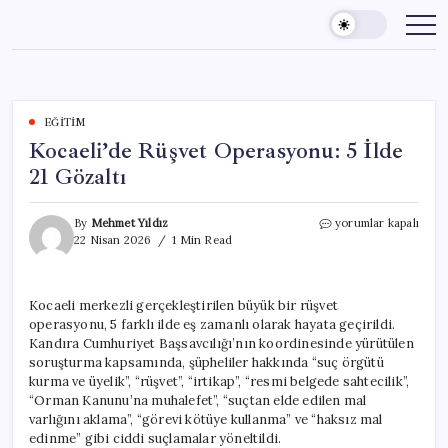
Skip
to
content
EĞITIM
Kocaeli’de Rüşvet Operasyonu: 5 İlde
21 Gözaltı
Kocaeli’de
By
Mehmet Yıldız
yorumlar kapalı
Rüşvet
22 Nisan 2026
1 Min Read
Operasyonu:
5
İlde
Kocaeli merkezli gerçekleştirilen büyük bir rüşvet
21
operasyonu, 5 farklı ilde eş zamanlı olarak hayata geçirildi.
Gözaltı
için
Kandıra Cumhuriyet Başsavcılığı’nın koordinesinde yürütülen
soruşturma kapsamında, şüpheliler hakkında “suç örgütü
kurma ve üyelik”, “rüşvet”, “irtikap”, “resmi belgede sahtecilik”,
“Orman Kanunu’na muhalefet”, “suçtan elde edilen mal
varlığını aklama”, “görevi kötüye kullanma” ve “haksız mal
edinme” gibi ciddi suçlamalar yöneltildi.