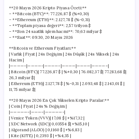
**20 Mayıs 2026 Kripto Piyasa Özeti:**
– **Bitcoin (BTC)**: 77.226,87 $ (%+0,30)
– **Ethereum (ETH)**: 2.127,78 $ (%-0,31)
– **Toplam piyasa değeri**: 2,57 trilyon $
– **Son 24 saatlik işlem hacmi**: 70,63 milyar $
– **Saat**: 09:30, 20 Mayıs 2026
**Bitcoin ve Ethereum Fiyatları:**
| Varlık | Fiyat | 24s Değişim | 24s Düşük | 24s Yüksek | 24s
Hacim |
|————–|————-|————–|————|————|————–|
| Bitcoin (BTC)| 77.226,87 $ | %+0,30 | 76.082,37 $| 77.283,68 $|
26,3 milyar $|
| Ethereum (ETH)| 2.127,78 $ | %-0,31 | 2.093,48 $ | 2.143,01 $ |
11,75 milyar $|
**20 Mayıs 2026 En Çok Yükselen Kripto Paralar:**
| Coin | Fiyat | 24s % Değişim |
|—————–|———–|—————-|
| Venice Token (VVV)| 17,08 $ | +%17,32 |
| XDC Network (XDC)| 0,03554 $| +%15,10 |
| Algorand (ALGO) | 0,1160 $ | +%6,83 |
| Kite (KITE) | 0,2393 $ | +%4,35 |