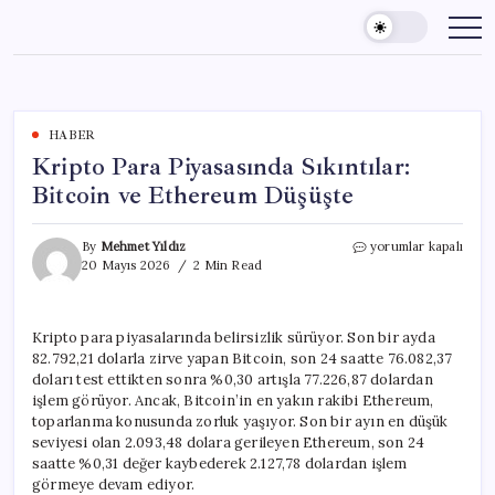
Skip
to
content
HABER
Kripto Para Piyasasında Sıkıntılar:
Bitcoin ve Ethereum Düşüşte
Kripto
By
Mehmet Yıldız
yorumlar kapalı
Para
20 Mayıs 2026
2 Min Read
Piyasasında
Sıkıntılar:
Bitcoin
Kripto para piyasalarında belirsizlik sürüyor. Son bir ayda
ve
82.792,21 dolarla zirve yapan Bitcoin, son 24 saatte 76.082,37
Ethereum
Düşüşte
doları test ettikten sonra %0,30 artışla 77.226,87 dolardan
için
işlem görüyor. Ancak, Bitcoin’in en yakın rakibi Ethereum,
toparlanma konusunda zorluk yaşıyor. Son bir ayın en düşük
seviyesi olan 2.093,48 dolara gerileyen Ethereum, son 24
saatte %0,31 değer kaybederek 2.127,78 dolardan işlem
görmeye devam ediyor.