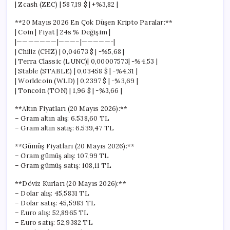
| Zcash (ZEC) | 587,19 $ | +%3,82 |
**20 Mayıs 2026 En Çok Düşen Kripto Paralar:**
| Coin | Fiyat | 24s % Değişim |
|———————|———–|—————-|
| Chiliz (CHZ) | 0,04673 $ | -%5,68 |
| Terra Classic (LUNC)| 0,00007573| -%4,53 |
| Stable (STABLE) | 0,03458 $ | -%4,31 |
| Worldcoin (WLD) | 0,2397 $ | -%3,69 |
| Toncoin (TON) | 1,96 $ | -%3,66 |
**Altın Fiyatları (20 Mayıs 2026):**
– Gram altın alış: 6.538,60 TL
– Gram altın satış: 6.539,47 TL
**Gümüş Fiyatları (20 Mayıs 2026):**
– Gram gümüş alış: 107,99 TL
– Gram gümüş satış: 108,11 TL
**Döviz Kurları (20 Mayıs 2026):**
– Dolar alış: 45,5831 TL
– Dolar satış: 45,5983 TL
– Euro alış: 52,8965 TL
– Euro satış: 52,9382 TL