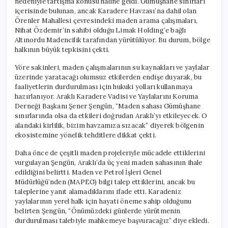
nedeniyle tartışma konusu haline geldi. Gümüşhane sınırları
içerisinde bulunan, ancak Karadere Havzası’na dahil olan
Örenler Mahallesi çevresindeki maden arama çalışmaları,
Nihat Özdemir’in sahibi olduğu Limak Holding’e bağlı
Altınordu Madencilik tarafından yürütülüyor. Bu durum, bölge
halkının büyük tepkisini çekti.
Yöre sakinleri, maden çalışmalarının su kaynakları ve yaylalar
üzerinde yaratacağı olumsuz etkilerden endişe duyarak, bu
faaliyetlerin durdurulması için hukuki yolları kullanmaya
hazırlanıyor. Araklı Karadere Vadisi ve Yaylalarını Koruma
Derneği Başkanı Şener Şengün, “Maden sahası Gümüşhane
sınırlarında olsa da etkileri doğrudan Araklı’yı etkileyecek. O
alandaki kirlilik, bizim havzamıza sızacak” diyerek bölgenin
ekosistemine yönelik tehditlere dikkat çekti.
Daha önce de çeşitli maden projeleriyle mücadele ettiklerini
vurgulayan Şengün, Araklı’da üç yeni maden sahasının ihale
edildiğini belirtti. Maden ve Petrol İşleri Genel
Müdürlüğü’nden (MAPEG) bilgi talep ettiklerini, ancak bu
taleplerine yanıt alamadıklarını ifade etti. Karadeniz
yaylalarının yerel halk için hayati öneme sahip olduğunu
belirten Şengün, “Önümüzdeki günlerde yürütmenin
durdurulması talebiyle mahkemeye başvuracağız” diye ekledi.