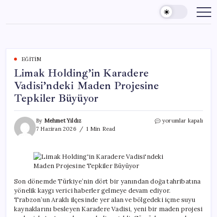
Skip
to
content
EĞITIM
Limak Holding’in Karadere
Vadisi’ndeki Maden Projesine
Tepkiler Büyüyor
Limak
By
Mehmet Yıldız
yorumlar kapalı
Holding’in
7 Haziran 2026
1 Min Read
Karadere
Vadisi’ndeki
Maden
Projesine
Tepkiler
Büyüyor
Son dönemde Türkiye’nin dört bir yanından doğa tahribatına
için
yönelik kaygı verici haberler gelmeye devam ediyor.
Trabzon’un Araklı ilçesinde yer alan ve bölgedeki içme suyu
kaynaklarını besleyen Karadere Vadisi, yeni bir maden projesi