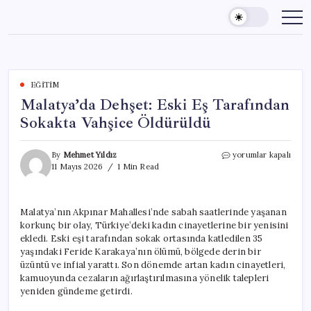
Skip
to
content
EĞITIM
Malatya’da Dehşet: Eski Eş Tarafından
Sokakta Vahşice Öldürüldü
Malatya’da
By
Mehmet Yıldız
yorumlar kapalı
Dehşet:
11 Mayıs 2026
1 Min Read
Eski
Eş
Tarafından
Malatya’nın Akpınar Mahallesi’nde sabah saatlerinde yaşanan
Sokakta
korkunç bir olay, Türkiye’deki kadın cinayetlerine bir yenisini
Vahşice
Öldürüldü
ekledi. Eski eşi tarafından sokak ortasında katledilen 35
için
yaşındaki Feride Karakaya’nın ölümü, bölgede derin bir
üzüntü ve infial yarattı. Son dönemde artan kadın cinayetleri,
kamuoyunda cezaların ağırlaştırılmasına yönelik talepleri
yeniden gündeme getirdi.