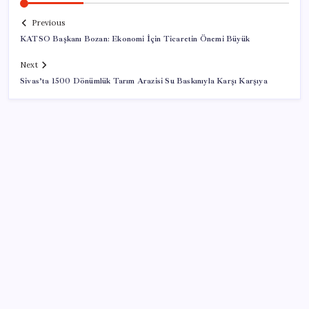
Previous
KATSO Başkanı Bozan: Ekonomi İçin Ticaretin Önemi Büyük
Next
Sivas’ta 1500 Dönümlük Tarım Arazisi Su Baskınıyla Karşı Karşıya
SON YAZILAR
Son dakika… Menderes Belediye Başkanı İlkay Çiçek
‘kesin ihraç’ talebiyle tedbirli olarak disipline sevk
edildi