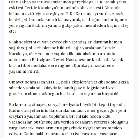
Olay, sabah saat 08:00 sularında gerçekleşti. H.K. isimli şahıs,
eski eşi Feride Karakaya’nın önünü sokakta kesti. Yanında
bulunan av tüfeğini ateşleyen H.K., Karakaya’yı vurdu. Ancak
bu dehşet, bununla sınırlı kalmayarak, saldırgan kanlar içinde
yere yığılan kadının yanına gidip yakın mesafeden başına ateş
etti.
Silah seslerini duyan çevredeki vatandaşlar, durumu hemen
sağlık ve polis ekiplerine bildirdi. Ağır yaralanan Feride
Karakaya, olay yerinde yapılan ilk müdahalenin ardından
ambulansla Battalgazi Devlet Hastanesi’ne kaldırıldı. Ancak
bütün tıbbi müdahalelere rağmen Karakaya, hastanede
yaşamını yitirdi.
Cinayet sonrası zanlı H.K., polis ekiplerinin takibi sonucu kısa
sürede yakalandı. Olayda kullandığı av tüfeğiyle birlikte
gözaltına alınan saldırgan hakkında soruşturma başlatıldı.
Bu korkunç cinayet, sosyal medyada büyük bir tepki topladı.
Kadın cinayetlerinin durdurulamaması ve her geçen gün yeni
olayların yaşanması, toplumsal bir infiale neden oldu.
Vatandaşlar, bu tür suçlara verilen cezaların yetersiz olduğunu
vurgulayarak, yasaların en ağır şekilde uygulanmasını talep
ediyor. Kadın hakları savunucuları ise caydırıcı yasaların