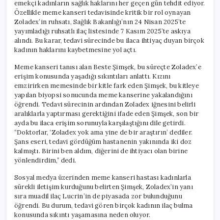
emekçi kadınların sağlık haklarını her geçen gün tehdit ediyor.
Özellikle meme kanseri tedavisinde kritik bir rol oynayan
Zoladex’in ruhsatı, Sağlık Bakanlığı’nın 24 Nisan 2025’te
yayımladığı ruhsatlı ilaç listesinde 7 Kasım 2025’te askıya
alındı. Bu karar, tedavi sürecinde bu ilaca ihtiyaç duyan birçok
kadının haklarını kaybetmesine yol açtı.
Meme kanseri tanısı alan Beste Şimşek, bu süreçte Zoladex’e
erişim konusunda yaşadığı sıkıntıları anlattı. Kızını
emzirirken memesinde bir kitle fark eden Şimşek, bu kitleye
yapılan biyopsi sonucunda meme kanserine yakalandığını
öğrendi. Tedavi sürecinin ardından Zoladex iğnesini belirli
aralıklarla yaptırması gerektiğini ifade eden Şimşek, son bir
ayda bu ilaca erişim sorunuyla karşılaştığını dile getirdi.
“Doktorlar, ‘Zoladex yok ama yine de bir araştırın’ dediler.
Şans eseri, tedavi gördüğüm hastanenin yakınında iki doz
kalmıştı. Birini ben aldım, diğerini de ihtiyacı olan birine
yönlendirdim,” dedi.
Sosyal medya üzerinden meme kanseri hastası kadınlarla
sürekli iletişim kurduğunu belirten Şimşek, Zoladex’in yanı
sıra muadil ilaç Lucrin’in de piyasada zor bulunduğunu
öğrendi. Bu durum, tedavi gören birçok kadının ilaç bulma
konusunda sıkıntı yaşamasına neden oluyor.