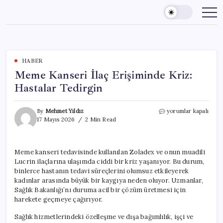
Skip
to
content
HABER
Meme Kanseri İlaç Erişiminde Kriz:
Hastalar Tedirgin
Meme
By
Mehmet Yıldız
yorumlar kapalı
Kanseri
17 Mayıs 2026
2 Min Read
İlaç
Erişiminde
Kriz:
Meme kanseri tedavisinde kullanılan Zoladex ve onun muadili
Hastalar
Lucrin ilaçlarına ulaşımda ciddi bir kriz yaşanıyor. Bu durum,
Tedirgin
için
binlerce hastanın tedavi süreçlerini olumsuz etkileyerek
kadınlar arasında büyük bir kaygıya neden oluyor. Uzmanlar,
Sağlık Bakanlığı’nı duruma acil bir çözüm üretmesi için
harekete geçmeye çağırıyor.
Sağlık hizmetlerindeki özelleşme ve dışa bağımlılık, işçi ve