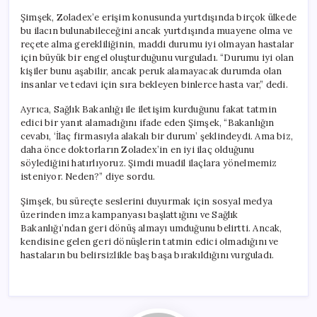
Şimşek, Zoladex’e erişim konusunda yurtdışında birçok ülkede
bu ilacın bulunabileceğini ancak yurtdışında muayene olma ve
reçete alma gerekliliğinin, maddi durumu iyi olmayan hastalar
için büyük bir engel oluşturduğunu vurguladı. “Durumu iyi olan
kişiler bunu aşabilir, ancak peruk alamayacak durumda olan
insanlar ve tedavi için sıra bekleyen binlerce hasta var,” dedi.
Ayrıca, Sağlık Bakanlığı ile iletişim kurduğunu fakat tatmin
edici bir yanıt alamadığını ifade eden Şimşek, “Bakanlığın
cevabı, ‘İlaç firmasıyla alakalı bir durum’ şeklindeydi. Ama biz,
daha önce doktorların Zoladex’in en iyi ilaç olduğunu
söylediğini hatırlıyoruz. Şimdi muadil ilaçlara yönelmemiz
isteniyor. Neden?” diye sordu.
Şimşek, bu süreçte seslerini duyurmak için sosyal medya
üzerinden imza kampanyası başlattığını ve Sağlık
Bakanlığı’ndan geri dönüş almayı umduğunu belirtti. Ancak,
kendisine gelen geri dönüşlerin tatmin edici olmadığını ve
hastaların bu belirsizlikle baş başa bırakıldığını vurguladı.