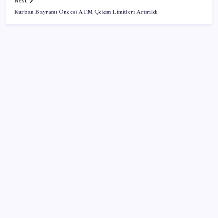
Next
Kurban Bayramı Öncesi ATM Çekim Limitleri Artırıldı
SON YAZILAR
Bakan Uraloğlu: 5G abone sayısı 4 ay içerisinde 44,5
milyona ulaştı
Vatandaşın akaryakıt indirimini ÖTV yuttu!
Gerçeğinden Farksız: Simülatör Tutkunundan Dev
Tren Simülasyonu Projesi
Lenovo’nun Googlebook Serisi Sızdırıldı