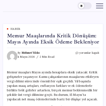
Skip
to
content
HABER
Memur Maaşlarında Kritik Dönüşüm:
Mayıs Ayında Eksik Ödeme Bekleniyor
Memur
By
Mehmet Yıldız
yorumlar kapalı
Maaşlarında
4 Mayıs 2026
2 Min Read
Kritik
Dönüşüm:
Mayıs
Memur maaşları Mayıs ayında hesaplara eksik yatacak: Kritik
Ayında
gelişmeler yaşanıyor. Kamu çalışanlarının maaşlarını etkileyen
Eksik
Ödeme
vergi dilimi sürecinde önemli bir eşik geçildi. Yıl başında
Bekleniyor
yapılan maaş artışları, enflasyon farkları ve ek ödemelerle
için
birlikte brüt gelirler artarken, birçok memur beklenmedik bir
şekilde üst vergi dilimine geçti. Bu durum, 15 Mayıs’ta
yapılacak net maaş ödemelerinde bariz bir düşüşe yol açacak.