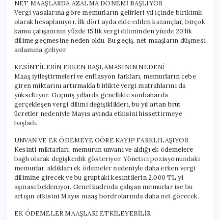
NET MAAŞLARDA AZALMA DÖNEMİ BAŞLIYOR
Vergi yasalarına göre memurların gelirleri yıl içinde birikimli
olarak hesaplanıyor. İlk dört ayda elde edilen kazançlar, birçok
kamu çalışanının yüzde 15’lik vergi diliminden yüzde 20’lik
dilime geçmesine neden oldu. Bu geçiş, net maaşların düşmesi
anlamına geliyor.
KESİNTİLERİN ERKEN BAŞLAMASININ NEDENİ
Maaş iyileştirmeleri ve enflasyon farkları, memurların cebe
giren miktarını artırmakla birlikte vergi matrahlarını da
yükseltiyor. Geçmiş yıllarda genellikle sonbaharda
gerçekleşen vergi dilimi değişiklikleri, bu yıl artan brüt
ücretler nedeniyle Mayıs ayında etkisini hissettirmeye
başladı.
UNVAN VE EK ÖDEMEYE GÖRE KAYIP FARKLILAŞIYOR
Kesinti miktarları, memurun unvanı ve aldığı ek ödemelere
bağlı olarak değişkenlik gösteriyor. Yönetici pozisyonundaki
memurlar, aldıkları ek ödemeler nedeniyle daha erken vergi
dilimine girecek ve bu gruptaki kesintilerin 2.000 TL’yi
aşması bekleniyor. Genel kadroda çalışan memurlar ise bu
artışın etkisini Mayıs maaş bordrolarında daha net görecek.
EK ÖDEMELER MAAŞLARI ETKİLEYEBİLİR