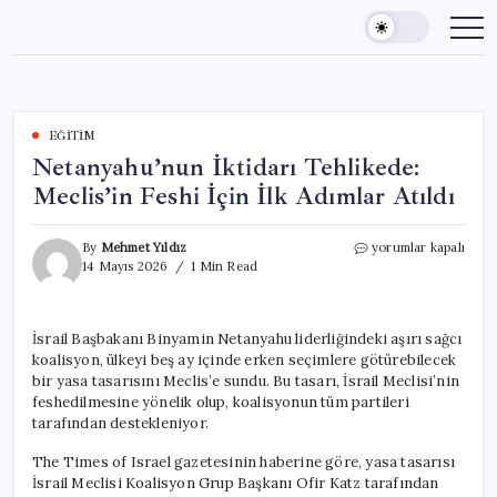
Skip
to
content
EĞITIM
Netanyahu’nun İktidarı Tehlikede:
Meclis’in Feshi İçin İlk Adımlar Atıldı
Netanyahu’nun
By
Mehmet Yıldız
yorumlar kapalı
İktidarı
14 Mayıs 2026
1 Min Read
Tehlikede:
Meclis’in
Feshi
İsrail Başbakanı Binyamin Netanyahu liderliğindeki aşırı sağcı
İçin
koalisyon, ülkeyi beş ay içinde erken seçimlere götürebilecek
İlk
Adımlar
bir yasa tasarısını Meclis’e sundu. Bu tasarı, İsrail Meclisi’nin
Atıldı
feshedilmesine yönelik olup, koalisyonun tüm partileri
için
tarafından destekleniyor.
The Times of Israel gazetesinin haberine göre, yasa tasarısı
İsrail Meclisi Koalisyon Grup Başkanı Ofir Katz tarafından