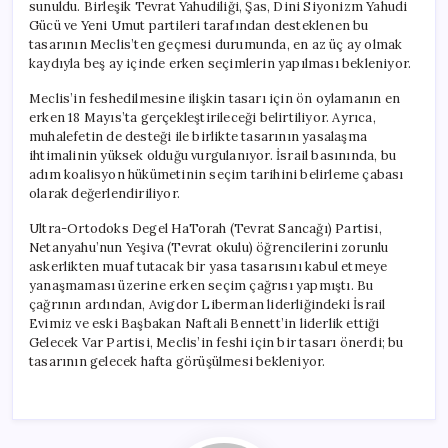
sunuldu. Birleşik Tevrat Yahudiliği, Şas, Dini Siyonizm Yahudi
Gücü ve Yeni Umut partileri tarafından desteklenen bu
tasarının Meclis’ten geçmesi durumunda, en az üç ay olmak
kaydıyla beş ay içinde erken seçimlerin yapılması bekleniyor.
Meclis’in feshedilmesine ilişkin tasarı için ön oylamanın en
erken 18 Mayıs’ta gerçekleştirileceği belirtiliyor. Ayrıca,
muhalefetin de desteği ile birlikte tasarının yasalaşma
ihtimalinin yüksek olduğu vurgulanıyor. İsrail basınında, bu
adım koalisyon hükümetinin seçim tarihini belirleme çabası
olarak değerlendiriliyor.
Ultra-Ortodoks Degel HaTorah (Tevrat Sancağı) Partisi,
Netanyahu’nun Yeşiva (Tevrat okulu) öğrencilerini zorunlu
askerlikten muaf tutacak bir yasa tasarısını kabul etmeye
yanaşmaması üzerine erken seçim çağrısı yapmıştı. Bu
çağrının ardından, Avigdor Liberman liderliğindeki İsrail
Evimiz ve eski Başbakan Naftali Bennett’in liderlik ettiği
Gelecek Var Partisi, Meclis’in feshi için bir tasarı önerdi; bu
tasarının gelecek hafta görüşülmesi bekleniyor.