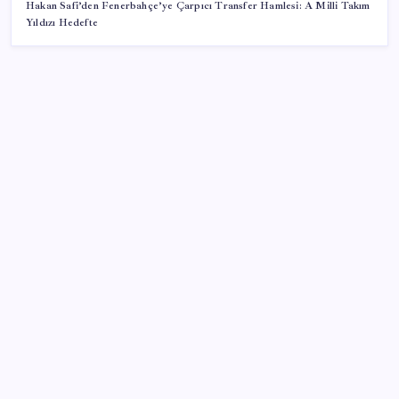
Hakan Safi’den Fenerbahçe’ye Çarpıcı Transfer Hamlesi: A Milli Takım
Yıldızı Hedefte
SON YAZILAR
Bakan Uraloğlu: 5G abone sayısı 4 ay içerisinde 44,5
milyona ulaştı
Vatandaşın akaryakıt indirimini ÖTV yuttu!
Gerçeğinden Farksız: Simülatör Tutkunundan Dev
Tren Simülasyonu Projesi
Lenovo’nun Googlebook Serisi Sızdırıldı