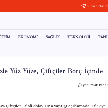
Subscribe t
ĞİTİM
EKONOMİ
SAĞLIK
TEKNOLOJİ
TANI
le Yüz Yüze, Çiftçiler Borç İçinde
Orhan
yorumlar kapal
Sarıbal:
Türk
Tarımı
Krizle
ya Çiftçiler Günü dolayısıyla yaptığı açıklamada, Türkiye