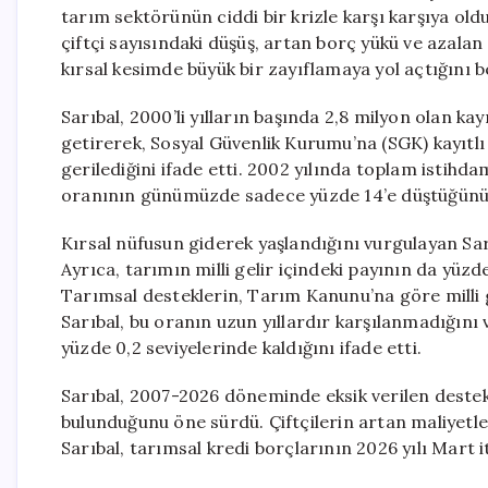
tarım sektörünün ciddi bir krizle karşı karşıya o
çiftçi sayısındaki düşüş, artan borç yükü ve azalan
kırsal kesimde büyük bir zayıflamaya yol açtığını be
Sarıbal, 2000’li yılların başında 2,8 milyon olan ka
getirerek, Sosyal Güvenlik Kurumu’na (SGK) kayıtlı ç
gerilediğini ifade etti. 2002 yılında toplam istihd
oranının günümüzde sadece yüzde 14’e düştüğünü 
Kırsal nüfusun giderek yaşlandığını vurgulayan Sarıb
Ayrıca, tarımın milli gelir içindeki payının da yüzde
Tarımsal desteklerin, Tarım Kanunu’na göre milli ge
Sarıbal, bu oranın uzun yıllardır karşılanmadığını
yüzde 0,2 seviyelerinde kaldığını ifade etti.
Sarıbal, 2007-2026 döneminde eksik verilen destekl
bulunduğunu öne sürdü. Çiftçilerin artan maliyetle
Sarıbal, tarımsal kredi borçlarının 2026 yılı Mart it