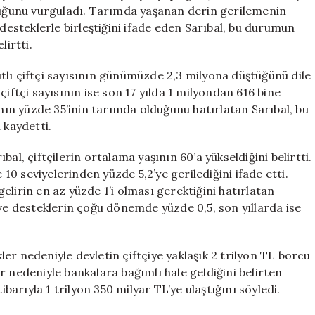
Yüz
lduğunu vurguladı. Tarımda yaşanan derin gerilemenin
Yüze,
 desteklerle birleştiğini ifade eden Sarıbal, bu durumun
Çiftçiler
lirtti.
Borç
İçinde
yıtlı çiftçi sayısının günümüzde 2,3 milyona düştüğünü dile
için
iftçi sayısının ise son 17 yılda 1 milyondan 616 bine
amın yüzde 35’inin tarımda olduğunu hatırlatan Sarıbal, bu
kaydetti.
al, çiftçilerin ortalama yaşının 60’a yükseldiğini belirtti.
 10 seviyelerinden yüzde 5,2’ye gerilediğini ifade etti.
lirin en az yüzde 1’i olması gerektiğini hatırlatan
 ve desteklerin çoğu dönemde yüzde 0,5, son yıllarda ise
er nedeniyle devletin çiftçiye yaklaşık 2 trilyon TL borcu
r nedeniyle bankalara bağımlı hale geldiğini belirten
ibarıyla 1 trilyon 350 milyar TL’ye ulaştığını söyledi.