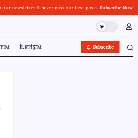
o our newsletter & never miss our best posts.
Subscribe Now!
TIM
İLETİŞİM
Subscribe
ı
SON YAZILAR
Vatandaşın akaryakıt indirimini ÖTV yuttu!