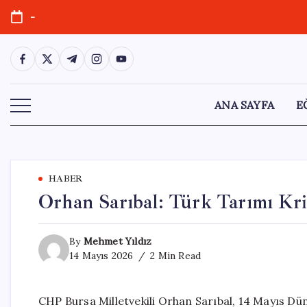
Skip
-
to
content
https://www.facebook.com/
https://twitter.com/
https://t.me/
https://www.instagram.com/
https://youtube.com/
ANA SAYFA
E
HABER
Orhan Sarıbal: Türk Tarımı Kriz
By
Mehmet Yıldız
14 Mayıs 2026
2 Min Read
CHP Bursa Milletvekili Orhan Sarıbal, 14 Mayıs Dün