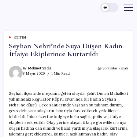
Skip
to
content
EĞITIM
Seyhan Nehri’nde Suya Düşen Kadın
İtfaiye Ekiplerince Kurtarıldı
Seyhan
By
Mehmet Yıldız
yorumlar kapalı
Nehri’nde
8 Mayıs 2026
1 Min Read
Suya
Düşen
Kadın
Seyhan ilçesinde meydana gelen olayda, Şehit Duran Mahallesi
İtfaiye
yakınındaki Regülatör Köprü civarında bir kadın Seyhan
Ekiplerince
Kurtarıldı
Nehri’ne düştü. Gece saatlerinde yaşanan bu talihsiz durum,
için
çevredeki vatandaşların ihbarıyla fark edilerek yetkililere
bildirildi. İhbar üzerine bölgeye hızla sağlık, polis ve itfaiye
ekipleri sevk edildi. Olay yerine ulaşan itfaiye görevlileri, suya
düşen kadına can simidi ve halat yardımıyla ulaşarak kurtarma
işlemini gerçekleştirdi. İsimleri açıklanmayan kadın, olay