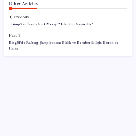
Other Articles
Previous
Trump’tan İran’a Sert Mesaj: “Tehditler Savurduk”
Next
Bingöl’de Rafting Şampiyonası: Birlik ve Beraberlik İçin Horon ve
Halay
SON YAZILAR
Bakan Uraloğlu: 5G abone sayısı 4 ay içerisinde 44,5