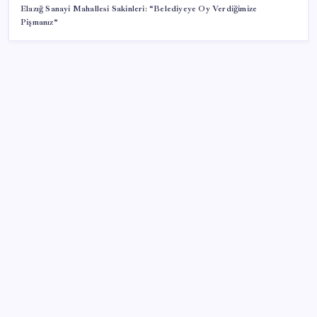
Elazığ Sanayi Mahallesi Sakinleri: “Belediyeye Oy Verdiğimize
Pişmanız”
SON YAZILAR
Bakan Uraloğlu: 5G abone sayısı 4 ay içerisinde 44,5
milyona ulaştı
Vatandaşın akaryakıt indirimini ÖTV yuttu!
Gerçeğinden Farksız: Simülatör Tutkunundan Dev
Tren Simülasyonu Projesi
Lenovo’nun Googlebook Serisi Sızdırıldı