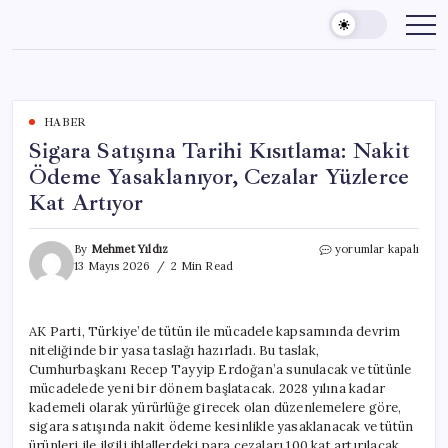
Skip
to
content
HABER
Sigara Satışına Tarihi Kısıtlama: Nakit
Ödeme Yasaklanıyor, Cezalar Yüzlerce
Kat Artıyor
Sigara
By
Mehmet Yıldız
yorumlar kapalı
Satışına
13 Mayıs 2026
2 Min Read
Tarihi
Kısıtlama:
Nakit
AK Parti, Türkiye’de tütün ile mücadele kapsamında devrim
Ödeme
niteliğinde bir yasa taslağı hazırladı. Bu taslak,
Yasaklanıyor,
Cezalar
Cumhurbaşkanı Recep Tayyip Erdoğan’a sunulacak ve tütünle
Yüzlerce
mücadelede yeni bir dönem başlatacak. 2028 yılına kadar
Kat
kademeli olarak yürürlüğe girecek olan düzenlemelere göre,
Artıyor
sigara satışında nakit ödeme kesinlikle yasaklanacak ve tütün
için
ürünleri ile ilgili ihlallerdeki para cezaları 100 kat artırılacak.