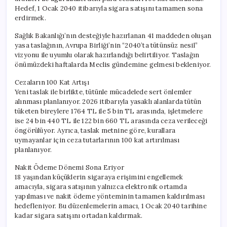
Hedef, 1 Ocak 2040 itibarıyla sigara satışını tamamen sona
erdirmek.
Sağlık Bakanlığı’nın desteğiyle hazırlanan 41 maddeden oluşan
yasa taslağının, Avrupa Birliği’nin “2040’ta tütünsüz nesil”
vizyonu ile uyumlu olarak hazırlandığı belirtiliyor. Taslağın
önümüzdeki haftalarda Meclis gündemine gelmesi bekleniyor.
Cezaların 100 Kat Artışı
Yeni taslak ile birlikte, tütünle mücadelede sert önlemler
alınması planlanıyor. 2026 itibarıyla yasaklı alanlarda tütün
tüketen bireylere 1764 TL ile 5 bin TL arasında, işletmelere
ise 24 bin 440 TL ile 122 bin 660 TL arasında ceza verileceği
öngörülüyor. Ayrıca, taslak metnine göre, kurallara
uymayanlar için ceza tutarlarının 100 kat artırılması
planlanıyor.
Nakit Ödeme Dönemi Sona Eriyor
18 yaşından küçüklerin sigaraya erişimini engellemek
amacıyla, sigara satışının yalnızca elektronik ortamda
yapılması ve nakit ödeme yönteminin tamamen kaldırılması
hedefleniyor. Bu düzenlemelerin amacı, 1 Ocak 2040 tarihine
kadar sigara satışını ortadan kaldırmak.