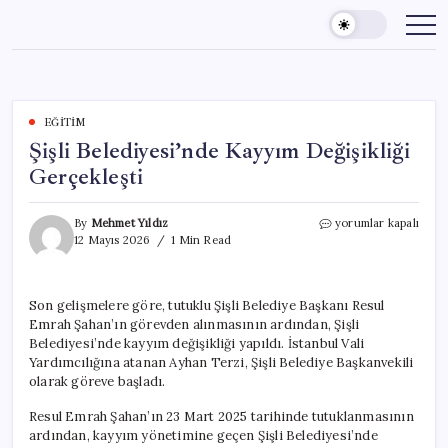
Skip
to
content
EĞITIM
Şişli Belediyesi’nde Kayyım Değişikliği
Gerçekleşti
Şişli
By
Mehmet Yıldız
yorumlar kapalı
Belediyesi’nde
12 Mayıs 2026
1 Min Read
Kayyım
Değişikliği
Gerçekleşti
Son gelişmelere göre, tutuklu Şişli Belediye Başkanı Resul
için
Emrah Şahan’ın görevden alınmasının ardından, Şişli
Belediyesi’nde kayyım değişikliği yapıldı. İstanbul Vali
Yardımcılığına atanan Ayhan Terzi, Şişli Belediye Başkanvekili
olarak göreve başladı.
Resul Emrah Şahan’ın 23 Mart 2025 tarihinde tutuklanmasının
ardından, kayyım yönetimine geçen Şişli Belediyesi’nde