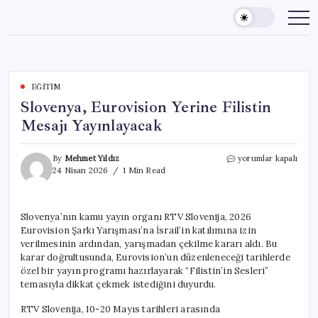
Skip
to
content
EĞITIM
Slovenya, Eurovision Yerine Filistin
Mesajı Yayınlayacak
Slovenya,
By
Mehmet Yıldız
yorumlar kapalı
Eurovision
24 Nisan 2026
1 Min Read
Yerine
Filistin
Mesajı
Slovenya’nın kamu yayın organı RTV Slovenija, 2026
Yayınlayacak
Eurovision Şarkı Yarışması’na İsrail’in katılımına izin
için
verilmesinin ardından, yarışmadan çekilme kararı aldı. Bu
karar doğrultusunda, Eurovision’un düzenleneceği tarihlerde
özel bir yayın programı hazırlayarak “Filistin’in Sesleri”
temasıyla dikkat çekmek istediğini duyurdu.
RTV Slovenija, 10-20 Mayıs tarihleri arasında