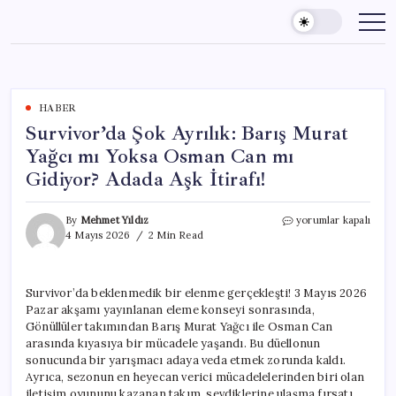
Skip
to
content
HABER
Survivor’da Şok Ayrılık: Barış Murat
Yağcı mı Yoksa Osman Can mı
Gidiyor? Adada Aşk İtirafı!
Survivor’da
By
Mehmet Yıldız
yorumlar kapalı
Şok
4 Mayıs 2026
2 Min Read
Ayrılık:
Barış
Murat
Survivor’da beklenmedik bir elenme gerçekleşti! 3 Mayıs 2026
Yağcı
Pazar akşamı yayınlanan eleme konseyi sonrasında,
mı
Yoksa
Gönüllüler takımından Barış Murat Yağcı ile Osman Can
Osman
arasında kıyasıya bir mücadele yaşandı. Bu düellonun
Can
sonucunda bir yarışmacı adaya veda etmek zorunda kaldı.
mı
Ayrıca, sezonun en heyecan verici mücadelelerinden biri olan
Gidiyor?
iletişim oyununu kazanan takım, sevdiklerine ulaşma fırsatı