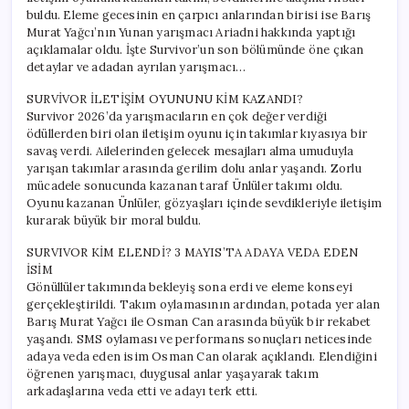
Adada
buldu. Eleme gecesinin en çarpıcı anlarından birisi ise Barış
Aşk
Murat Yağcı’nın Yunan yarışmacı Ariadni hakkında yaptığı
İtirafı!
açıklamalar oldu. İşte Survivor’un son bölümünde öne çıkan
için
detaylar ve adadan ayrılan yarışmacı…
SURVİVOR İLETİŞİM OYUNUNU KİM KAZANDI?
Survivor 2026’da yarışmacıların en çok değer verdiği
ödüllerden biri olan iletişim oyunu için takımlar kıyasıya bir
savaş verdi. Ailelerinden gelecek mesajları alma umuduyla
yarışan takımlar arasında gerilim dolu anlar yaşandı. Zorlu
mücadele sonucunda kazanan taraf Ünlüler takımı oldu.
Oyunu kazanan Ünlüler, gözyaşları içinde sevdikleriyle iletişim
kurarak büyük bir moral buldu.
SURVIVOR KİM ELENDİ? 3 MAYIS’TA ADAYA VEDA EDEN
İSİM
Gönüllüler takımında bekleyiş sona erdi ve eleme konseyi
gerçekleştirildi. Takım oylamasının ardından, potada yer alan
Barış Murat Yağcı ile Osman Can arasında büyük bir rekabet
yaşandı. SMS oylaması ve performans sonuçları neticesinde
adaya veda eden isim Osman Can olarak açıklandı. Elendiğini
öğrenen yarışmacı, duygusal anlar yaşayarak takım
arkadaşlarına veda etti ve adayı terk etti.