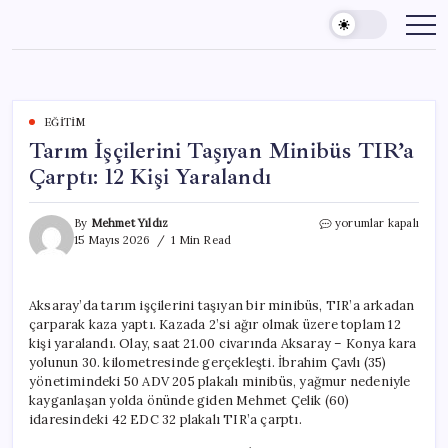
Skip
to
content
EĞITIM
Tarım İşçilerini Taşıyan Minibüs TIR’a
Çarptı: 12 Kişi Yaralandı
Tarım
By
Mehmet Yıldız
yorumlar kapalı
İşçilerini
15 Mayıs 2026
1 Min Read
Taşıyan
Minibüs
TIR’a
Aksaray’da tarım işçilerini taşıyan bir minibüs, TIR’a arkadan
Çarptı:
çarparak kaza yaptı. Kazada 2’si ağır olmak üzere toplam 12
12
Kişi
kişi yaralandı. Olay, saat 21.00 civarında Aksaray – Konya kara
Yaralandı
yolunun 30. kilometresinde gerçekleşti. İbrahim Çavlı (35)
için
yönetimindeki 50 ADV 205 plakalı minibüs, yağmur nedeniyle
kayganlaşan yolda önünde giden Mehmet Çelik (60)
idaresindeki 42 EDC 32 plakalı TIR’a çarptı.