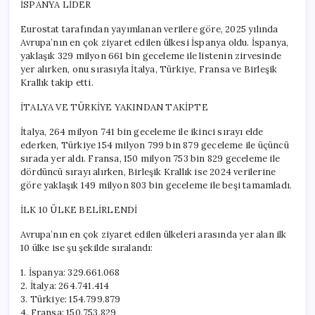
İSPANYA LİDER
Eurostat tarafından yayımlanan verilere göre, 2025 yılında
Avrupa’nın en çok ziyaret edilen ülkesi İspanya oldu. İspanya,
yaklaşık 329 milyon 661 bin geceleme ile listenin zirvesinde
yer alırken, onu sırasıyla İtalya, Türkiye, Fransa ve Birleşik
Krallık takip etti.
İTALYA VE TÜRKİYE YAKINDAN TAKİPTE
İtalya, 264 milyon 741 bin geceleme ile ikinci sırayı elde
ederken, Türkiye 154 milyon 799 bin 879 geceleme ile üçüncü
sırada yer aldı. Fransa, 150 milyon 753 bin 829 geceleme ile
dördüncü sırayı alırken, Birleşik Krallık ise 2024 verilerine
göre yaklaşık 149 milyon 803 bin geceleme ile beşi tamamladı.
İLK 10 ÜLKE BELİRLENDİ
Avrupa’nın en çok ziyaret edilen ülkeleri arasında yer alan ilk
10 ülke ise şu şekilde sıralandı:
1. İspanya: 329.661.068
2. İtalya: 264.741.414
3. Türkiye: 154.799.879
4. Fransa: 150.753.829