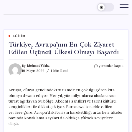
Skip
to
content
EĞITIM
Türkiye, Avrupa’nın En Çok Ziyaret
Edilen Üçüncü Ülkesi Olmayı Başardı
Türkiye,
By
Mehmet Yıldız
yorumlar kapalı
Avrupa’nın
19 Mayıs 2026
1 Min Read
En
Çok
Ziyaret
Avrupa, dünya genelindeki turizmde en çok ilgi gören kıta
Edilen
olmaya devam ediyor. Her yıl, yüz milyonlarca uluslararası
Üçüncü
Ülkesi
turist ağırlayan bu bölge, Akdeniz sahilleri ve tarihi kültürel
Olmayı
zenginlikleri ile dikkat çekiyor. Euronews’ten elde edilen
Başardı
verilere göre, Avrupa’daki turizm hareketliliği artarken, ülkeler
için
bazında konaklama sayıları da oldukça yüksek seviyelere
ulaştı.