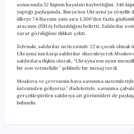
sonucunda 52 kişinin hayatını kaybettiğini, 346 kiş
yaptığı paylaşımda, Rusya’nın Ukrayna’ya yönelik dü
ülkeye 74 füzenin yanı sıra 1,300’den fazla güdümlü
aracının (SİHA) fırlatıldığını belirtti. Saldırılar so
zarar gördüğüne dikkat çekti.
Zelenski, saldırılar neticesinde 22’si çocuk olmak 
Ukrayna’nın karşı saldırılar düzenleyerek Moskova 
saldırılara ilişkin olarak, “Ukrayna’nın uzun menzil
bir son vermelidir.” şeklinde bir mesaj verdi.
Moskova ve çevresinin hava savunma sistemleriyle
üstesinden geliyoruz.” ifadeleriyle, savunma çabal
gerçekleştirilen saldırıya ait görüntüleri de payla
bulundu.