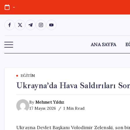
Skip
-
to
content
https://www.facebook.com/
https://twitter.com/
https://t.me/
https://www.instagram.com/
https://youtube.com/
ANA SAYFA
E
EĞITIM
Ukrayna’da Hava Saldırıları Son
By
Mehmet Yıldız
17 Mayıs 2026
1 Min Read
Ukrayna Devlet Başkanı Volodimir Zelenski, son bir