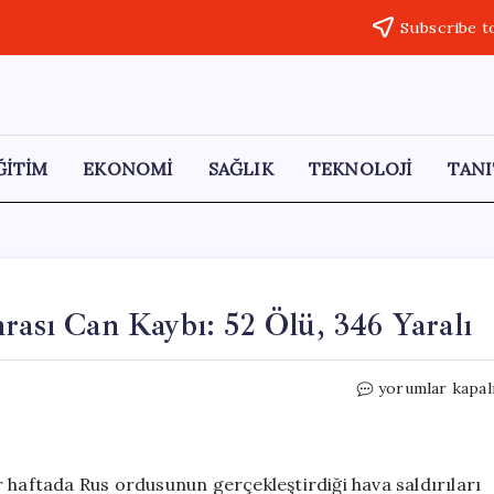
Subscribe t
ĞİTİM
EKONOMİ
SAĞLIK
TEKNOLOJİ
TANI
rası Can Kaybı: 52 Ölü, 346 Yaralı
Ukrayna’da
yorumlar kapal
Hava
Saldırıları
Sonrası
Can
 haftada Rus ordusunun gerçekleştirdiği hava saldırıları