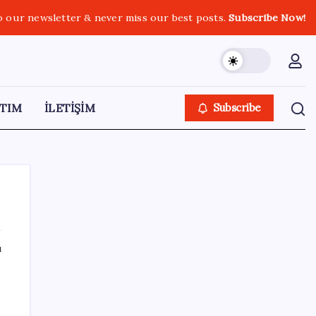
o our newsletter & never miss our best posts.
Subscribe Now!
TIM
İLETİŞİM
Subscribe
ı
SON YAZILAR
Fed Başkanı’ndan piyasaları sarsacak mesaj:
Enflasyon artarsa faiz artırımı yeniden