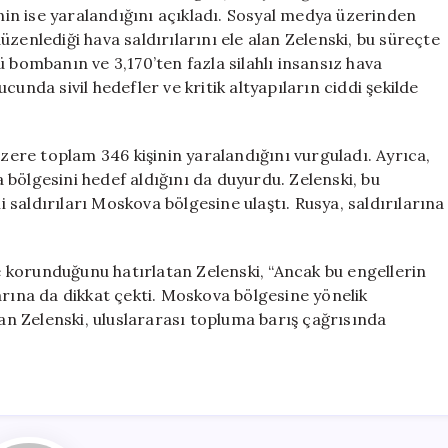
Kaybı:
inin ise yaralandığını açıkladı. Sosyal medya üzerinden
52
zenlediği hava saldırılarını ele alan Zelenski, bu süreçte
Ölü,
 bombanın ve 3,170’ten fazla silahlı insansız hava
346
nucunda sivil hedefler ve kritik altyapıların ciddi şekilde
Yaralı
için
üzere toplam 346 kişinin yaralandığını vurguladı. Ayrıca,
bölgesini hedef aldığını da duyurdu. Zelenski, bu
li saldırıları Moskova bölgesine ulaştı. Rusya, saldırılarına
 korunduğunu hatırlatan Zelenski, “Ancak bu engellerin
arına da dikkat çekti. Moskova bölgesine yönelik
şan Zelenski, uluslararası topluma barış çağrısında