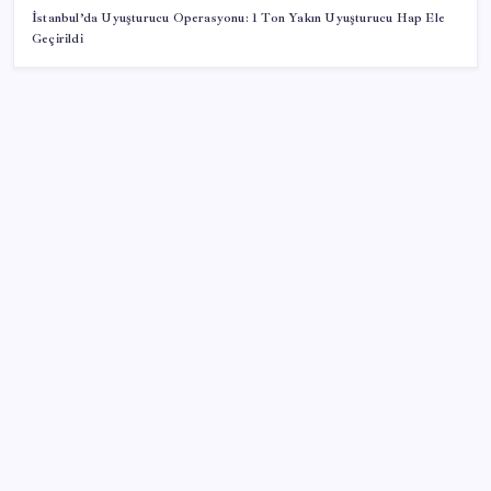
İstanbul’da Uyuşturucu Operasyonu: 1 Ton Yakın Uyuşturucu Hap Ele
Geçirildi
SON YAZILAR
Bakan Uraloğlu: 5G abone sayısı 4 ay içerisinde 44,5
milyona ulaştı
Vatandaşın akaryakıt indirimini ÖTV yuttu!
Gerçeğinden Farksız: Simülatör Tutkunundan Dev
Tren Simülasyonu Projesi
Lenovo’nun Googlebook Serisi Sızdırıldı