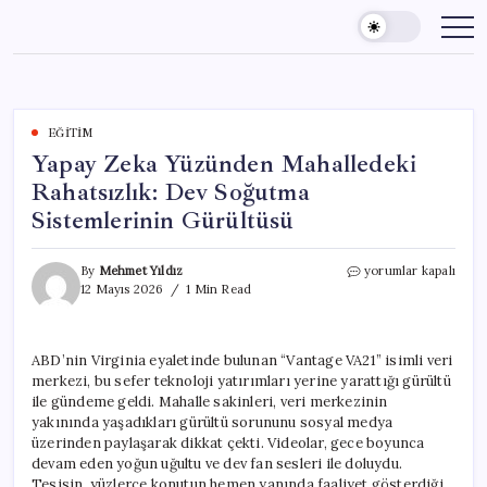
Skip
to
content
EĞITIM
Yapay Zeka Yüzünden Mahalledeki
Rahatsızlık: Dev Soğutma
Sistemlerinin Gürültüsü
Yapay
By
Mehmet Yıldız
yorumlar kapalı
Zeka
12 Mayıs 2026
1 Min Read
Yüzünden
Mahalledeki
Rahatsızlık:
ABD’nin Virginia eyaletinde bulunan “Vantage VA21” isimli veri
Dev
merkezi, bu sefer teknoloji yatırımları yerine yarattığı gürültü
Soğutma
Sistemlerinin
ile gündeme geldi. Mahalle sakinleri, veri merkezinin
Gürültüsü
yakınında yaşadıkları gürültü sorununu sosyal medya
için
üzerinden paylaşarak dikkat çekti. Videolar, gece boyunca
devam eden yoğun uğultu ve dev fan sesleri ile doluydu.
Tesisin, yüzlerce konutun hemen yanında faaliyet gösterdiği