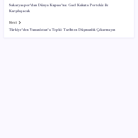
Sakaryaspor’dan Dünya Kupası’na: Gael Kakuta Portekiz ile
Karşılaşacak
Next
Türkiye’den Yunanistan’a Tepki: Tarihten Düşmanlık Çıkarmayın
SON YAZILAR
Bakan Uraloğlu: 5G abone sayısı 4 ay içerisinde 44,5
milyona ulaştı
Vatandaşın akaryakıt indirimini ÖTV yuttu!
Gerçeğinden Farksız: Simülatör Tutkunundan Dev