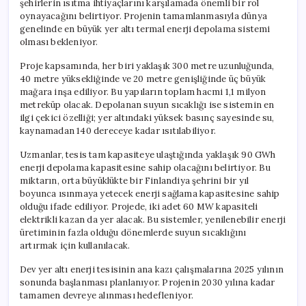
şehirlerin ısıtma ihtiyaçlarını karşılamada önemli bir rol
Kış
oynayacağını belirtiyor. Projenin tamamlanmasıyla dünya
Aylarında
genelinde en büyük yer altı termal enerji depolama sistemi
Isınma
olması bekleniyor.
Sağlanacak
için
Proje kapsamında, her biri yaklaşık 300 metre uzunluğunda,
40 metre yüksekliğinde ve 20 metre genişliğinde üç büyük
mağara inşa ediliyor. Bu yapıların toplam hacmi 1,1 milyon
metreküp olacak. Depolanan suyun sıcaklığı ise sistemin en
ilgi çekici özelliği; yer altındaki yüksek basınç sayesinde su,
kaynamadan 140 dereceye kadar ısıtılabiliyor.
Uzmanlar, tesis tam kapasiteye ulaştığında yaklaşık 90 GWh
enerji depolama kapasitesine sahip olacağını belirtiyor. Bu
miktarın, orta büyüklükte bir Finlandiya şehrini bir yıl
boyunca ısınmaya yetecek enerji sağlama kapasitesine sahip
olduğu ifade ediliyor. Projede, iki adet 60 MW kapasiteli
elektrikli kazan da yer alacak. Bu sistemler, yenilenebilir enerji
üretiminin fazla olduğu dönemlerde suyun sıcaklığını
artırmak için kullanılacak.
Dev yer altı enerji tesisinin ana kazı çalışmalarına 2025 yılının
sonunda başlanması planlanıyor. Projenin 2030 yılına kadar
tamamen devreye alınması hedefleniyor.