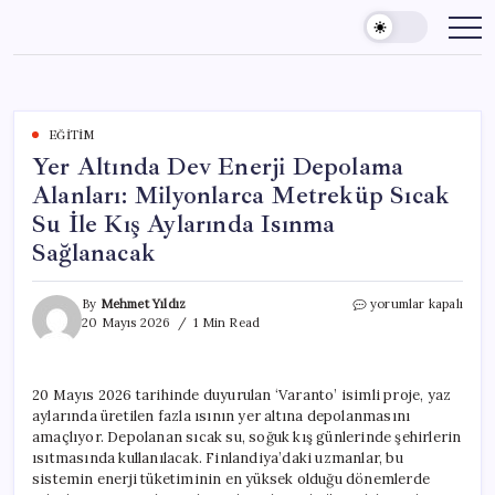
Skip
to
content
EĞITIM
Yer Altında Dev Enerji Depolama
Alanları: Milyonlarca Metreküp Sıcak
Su İle Kış Aylarında Isınma
Sağlanacak
Yer
By
Mehmet Yıldız
yorumlar kapalı
Altında
20 Mayıs 2026
1 Min Read
Dev
Enerji
Depolama
20 Mayıs 2026 tarihinde duyurulan ‘Varanto’ isimli proje, yaz
Alanları:
aylarında üretilen fazla ısının yer altına depolanmasını
Milyonlarca
Metreküp
amaçlıyor. Depolanan sıcak su, soğuk kış günlerinde şehirlerin
Sıcak
ısıtmasında kullanılacak. Finlandiya’daki uzmanlar, bu
Su
sistemin enerji tüketiminin en yüksek olduğu dönemlerde
İle