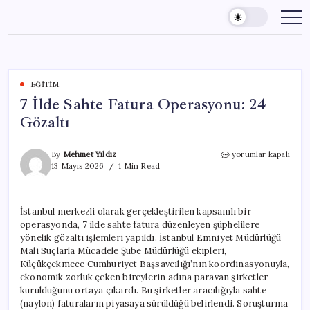
Skip
to
content
EĞITIM
7 İlde Sahte Fatura Operasyonu: 24
Gözaltı
7
By
Mehmet Yıldız
yorumlar kapalı
İlde
13 Mayıs 2026
1 Min Read
Sahte
Fatura
Operasyonu:
İstanbul merkezli olarak gerçekleştirilen kapsamlı bir
24
operasyonda, 7 ilde sahte fatura düzenleyen şüphelilere
Gözaltı
için
yönelik gözaltı işlemleri yapıldı. İstanbul Emniyet Müdürlüğü
Mali Suçlarla Mücadele Şube Müdürlüğü ekipleri,
Küçükçekmece Cumhuriyet Başsavcılığı’nın koordinasyonuyla,
ekonomik zorluk çeken bireylerin adına paravan şirketler
kurulduğunu ortaya çıkardı. Bu şirketler aracılığıyla sahte
(naylon) faturaların piyasaya sürüldüğü belirlendi. Soruşturma