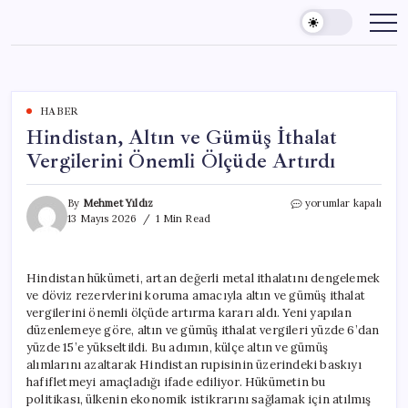
Skip
to
content
HABER
Hindistan, Altın ve Gümüş İthalat
Vergilerini Önemli Ölçüde Artırdı
Hindistan,
By
Mehmet Yıldız
yorumlar kapalı
Altın
13 Mayıs 2026
1 Min Read
ve
Gümüş
İthalat
Hindistan hükümeti, artan değerli metal ithalatını dengelemek
Vergilerini
ve döviz rezervlerini koruma amacıyla altın ve gümüş ithalat
Önemli
Ölçüde
vergilerini önemli ölçüde artırma kararı aldı. Yeni yapılan
Artırdı
düzenlemeye göre, altın ve gümüş ithalat vergileri yüzde 6’dan
için
yüzde 15’e yükseltildi. Bu adımın, külçe altın ve gümüş
alımlarını azaltarak Hindistan rupisinin üzerindeki baskıyı
hafifletmeyi amaçladığı ifade ediliyor. Hükümetin bu
politikası, ülkenin ekonomik istikrarını sağlamak için atılmış