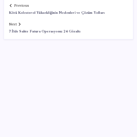
Previous
Kötü Kolesterol Yüksekliğinin Nedenleri ve Çözüm Yolları
Next
7 İlde Sahte Fatura Operasyonu: 24 Gözaltı
SON YAZILAR
Fed Başkanı’ndan piyasaları sarsacak mesaj:
Enflasyon artarsa faiz artırımı yeniden masaya
gelecek
Son dakika… Menderes Belediye Başkanı İlkay Çiçek