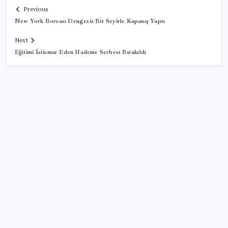
Previous
New York Borsası Dengesiz Bir Seyirle Kapanış Yaptı
Next
Eğitimi İstismar Eden Hademe Serbest Bırakıldı
SON YAZILAR
Vatandaşın akaryakıt indirimini ÖTV yuttu!
Gerçeğinden Farksız: Simülatör Tutkunundan Dev
Tren Simülasyonu Projesi