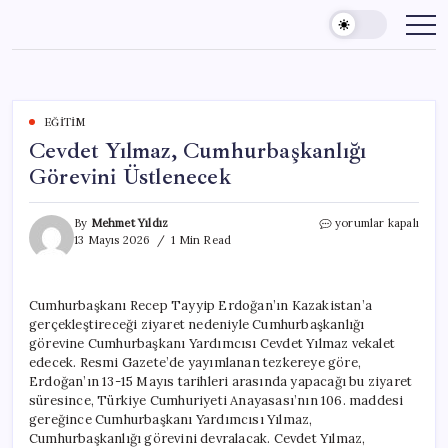
Skip
to
content
EĞITIM
Cevdet Yılmaz, Cumhurbaşkanlığı
Görevini Üstlenecek
Cevdet
By
Mehmet Yıldız
yorumlar kapalı
Yılmaz,
13 Mayıs 2026
1 Min Read
Cumhurbaşkanlığı
Görevini
Üstlenecek
Cumhurbaşkanı Recep Tayyip Erdoğan’ın Kazakistan’a
için
gerçekleştireceği ziyaret nedeniyle Cumhurbaşkanlığı
görevine Cumhurbaşkanı Yardımcısı Cevdet Yılmaz vekalet
edecek. Resmi Gazete’de yayımlanan tezkereye göre,
Erdoğan’ın 13-15 Mayıs tarihleri arasında yapacağı bu ziyaret
süresince, Türkiye Cumhuriyeti Anayasası’nın 106. maddesi
gereğince Cumhurbaşkanı Yardımcısı Yılmaz,
Cumhurbaşkanlığı görevini devralacak. Cevdet Yılmaz,