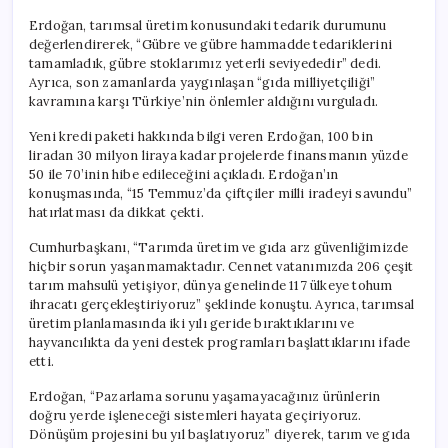
Erdoğan, tarımsal üretim konusundaki tedarik durumunu
değerlendirerek, “Gübre ve gübre hammadde tedariklerini
tamamladık, gübre stoklarımız yeterli seviyededir” dedi.
Ayrıca, son zamanlarda yaygınlaşan “gıda milliyetçiliği”
kavramına karşı Türkiye’nin önlemler aldığını vurguladı.
Yeni kredi paketi hakkında bilgi veren Erdoğan, 100 bin
liradan 30 milyon liraya kadar projelerde finansmanın yüzde
50 ile 70’inin hibe edileceğini açıkladı. Erdoğan’ın
konuşmasında, “15 Temmuz’da çiftçiler milli iradeyi savundu”
hatırlatması da dikkat çekti.
Cumhurbaşkanı, “Tarımda üretim ve gıda arz güvenliğimizde
hiçbir sorun yaşanmamaktadır. Cennet vatanımızda 206 çeşit
tarım mahsulü yetişiyor, dünya genelinde 117 ülkeye tohum
ihracatı gerçekleştiriyoruz” şeklinde konuştu. Ayrıca, tarımsal
üretim planlamasında iki yılı geride bıraktıklarını ve
hayvancılıkta da yeni destek programları başlattıklarını ifade
etti.
Erdoğan, “Pazarlama sorunu yaşamayacağınız ürünlerin
doğru yerde işleneceği sistemleri hayata geçiriyoruz.
Dönüşüm projesini bu yıl başlatıyoruz” diyerek, tarım ve gıda