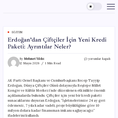
Skip
to
content
EĞITIM
Erdoğan’dan Çiftçiler İçin Yeni Kredi
Paketi: Ayrıntılar Neler?
Erdoğan’dan
By
Mehmet Yıldız
yorumlar kapalı
Çiftçiler
12 Mayıs 2026
1 Min Read
İçin
Yeni
Kredi
AK Parti Genel Başkanı ve Cumhurbaşkanı Recep Tayyip
Paketi:
Erdoğan, Dünya Çiftçiler Günü dolayısıyla Beştepe Millet
Ayrıntılar
Neler?
Kongre ve Kültür Merkezi’nde düzenlenen etkinlikte önemli
için
açıklamalarda bulundu. Çiftçiler için yeni bir kredi paketi
sunacaklarını duyuran Erdoğan, “İşletmelerimize 24 ay geri
ödemesiz, 7 yıla kadar vadeli, proje büyüklüğüne göre 10
milyon dolara kadar finansman imkanı sağlayacağız”
ifadelerini kullandı.