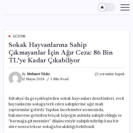
Skip
to
content
EĞITIM
Sokak Hayvanlarına Sahip
Çıkmayanlar İçin Ağır Ceza: 86 Bin
TL’ye Kadar Çıkabiliyor
Sokak
By
Mehmet Yıldız
yorumlar kapalı
Hayvanlarına
12 Mayıs 2026
1 Min Read
Sahip
Çıkmayanlar
İçin
Kütahya’da gerçekleştirilen sokak hayvanları denetimleri, evcil
Ağır
hayvanlarını sokağa terk eden sahiplerine ağır mali
Ceza:
86
yaptırımlar getirdi. Yapılan incelemeler sonucunda,
Bin
bakımevine getirilen birçok köpeğin aslında sahipli olduğu ve
TL’ye
“barınağa gitmesinler” düşüncesiyle sahiplendirilip kısa bir
Kadar
süre sonra tekrar sokağa bırakıldığı belirlendi.
Çıkabiliyor