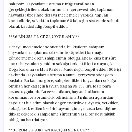
için
Sahipsiz Hayvanları Koruma Birliği tarafından
gerçekleştirilen sokak taramaları çerçevesinde, toplanan
hayvanlar üzerinde detaylı incelemeler yapıldı. Yapılan
kontrollerle, sokaktan toplanan 60 köpeğin sistemde sahipli
olarak kaydedildiği tespit edildi.
**86 BİN 358 TL CEZA UYGULANDI**
Detaylı incelemeler sonucunda, bu kişilerin sahipsiz
hayvanların toplanma sürecinde köpekleri barınağa
göndermemek için sahiplenmiş olduğu, ancak kısa bir süre
sonra hayvanları yeniden sokağa terk ettikleri ortaya çıktı.
Doğa Koruma ve Milli Parklar Müdürlüğü, tespit edilen 60 kişi
hakkında Hayvanları Koruma Kanunu çerçevesinde işlem
başlattı. Bu kanuna göre, sahiplendikleri hayvanları sokağa
bırakan her kişi için hayvan başına 86.358 lira idari para
cezası uygulandı. Bu ceza miktarı, hayvan haklarının
korunması ve sorumluluk bilincinin artırılması açısından
caydırıcı bir adım olarak değerlendiriliyor. Ayrıca, yetkililer,
sokağa terk edilen her bir hayvan için ayrı ceza kesildiğine
dikkat çekerek, sahiplenme sürecinin yasal bir sorumluluk
olduğunu hatırlatıyor.
**SORUMLULUKTAN KAÇIŞIN SONUCU**