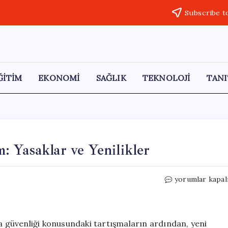
Subscribe t
ĞİTİM
EKONOMİ
SAĞLIK
TEKNOLOJİ
TANI
 Yasaklar ve Yenilikler
Okul
yorumlar kapal
Kantinlerinde
Yeni
Dönem:
Yasaklar
da güvenliği konusundaki tartışmaların ardından, yeni