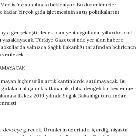
ve
Meclisi’ne sunulması bekleniyor. Bu düzenlemeler,
Yenilikler
kadar birçok gıda işletmesinin satış politikalarını
için
yla gerçekleştirilecek olan yeni uygulama, yıllardır okul
ı yasaklayacak. Türkiye Gazetesi’nde yer alan habere
rtaokullarda yalnızca Sağlık Bakanlığı tarafından belirlene
 verilecek.
LAMAYACAK
şımayan hiçbir ürün artık kantinlerde satılmayacak. Bu
 gıdalara ulaşımı kısıtlanarak, daha dengeli bir beslenme
aması ilk kez 2019 yılında Sağlık Bakanlığı tarafından
enmişti.
de devreye girecek. Ürünlerin üzerinde, içerdiği nişasta