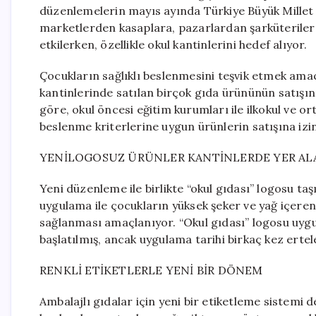
düzenlemelerin mayıs ayında Türkiye Büyük Millet 
marketlerden kasaplara, pazarlardan şarküterilere 
etkilerken, özellikle okul kantinlerini hedef alıyor.
Çocukların sağlıklı beslenmesini teşvik etmek amacı
kantinlerinde satılan birçok gıda ürününün satışın
göre, okul öncesi eğitim kurumları ile ilkokul ve o
beslenme kriterlerine uygun ürünlerin satışına izin
YENİLOGOSUZ ÜRÜNLER KANTİNLERDE YER A
Yeni düzenleme ile birlikte “okul gıdası” logosu ta
uygulama ile çocukların yüksek şeker ve yağ içeren
sağlanması amaçlanıyor. “Okul gıdası” logosu uygul
başlatılmış, ancak uygulama tarihi birkaç kez ertel
RENKLİ ETİKETLERLE YENİ BİR DÖNEM
Ambalajlı gıdalar için yeni bir etiketleme sistemi 