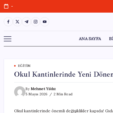
Skip
-
to
content
https://www.facebook.com/
https://twitter.com/
https://t.me/
https://www.instagram.com/
https://youtube.com/
ANA SAYFA
E
EĞITIM
Okul Kantinlerinde Yeni Dönem:
By
Mehmet Yıldız
5 Mayıs 2026
2 Min Read
Okul kantinlerinde önemli değişiklikler kapıda! Gı