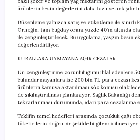
bazlı şeker ve toplam yağ miktarını gösteren renkli
ürünlerin besin değerlerini daha hızlı ve anlaşılır 
Düzenleme yalnızca satış ve etiketleme ile sınırlı
Örneğin, tam buğday oranı yüzde 40’ın altında ola
ile zenginleştirilecek. Bu uygulama, yaygın besin ek
değerlendiriliyor.
KURALLARA UYMAYANA AĞIR CEZALAR
Un zenginleştirme zorunluluğunu ihlal edenlere 500
bulundurmayanlara ise 200 bin TL para cezası kesil
ürünlerin kamuya aktarılması söz konusu olabilece
de sıkılaştırılması planlanıyor. Sağlık Bakanlığı den
tekrarlanması durumunda, idari para cezalarına ek y
Teklifin temel hedefleri arasında çocukluk çağı obe
tüketicilerin doğru bir şekilde bilgilendirilmesi yer 