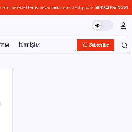
o our newsletter & never miss our best posts.
Subscribe Now!
TIM
İLETİŞİM
Subscribe
ı
SON YAZILAR
Vatandaşın akaryakıt indirimini ÖTV yuttu!