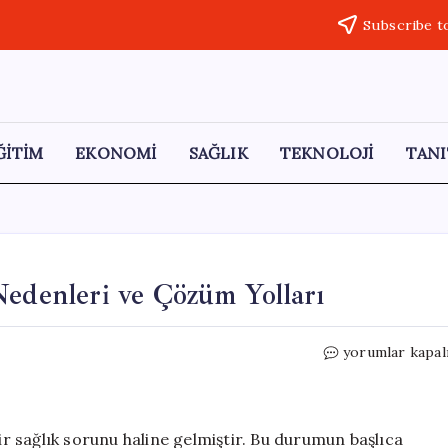
Subscribe t
ĞİTİM
EKONOMİ
SAĞLIK
TEKNOLOJİ
TANI
Nedenleri ve Çözüm Yolları
Kötü
yorumlar kapal
Kolesterol
Yüksekliğinin
Nedenleri
ve
bir sağlık sorunu haline gelmiştir. Bu durumun başlıca