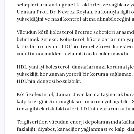
sebepleri arasında genetik faktörler ve sağlıksız y
Uzmanı Prof. Dr. Nevrez Koylan, bu konuyla ilgili 
yükseldiğini ve nasıl kontrol altına alınabileceğini a
Vücudun kötü kolesterol üretme sebepleri arasınd
belirtmek gerekir. Kolesterol, hücre zarlarının y
kritik bir rol oynar. LDL’nin temel görevi, koleste
vücutta normalden fazla miktarda bulunmasıdır.
HDL yani iyi kolesterol, damarlarımızı koruma iş
yüksekliği her zaman yeterli bir koruma sağlamaz
HDL’nin dengesi bozulabilir.
Kötü kolesterol, damar duvarlarına taşınarak bura
kalp krizi gibi ciddi sağlık sorunlarına yol açabili
tarzı gibi ek risk faktörleri, LDL’nin zararını artırab
Trigliseritler, vücudun enerji depolamasında kullanı
fazlalığı, diyabet, karaciğer yağlanması ve kalp-dama