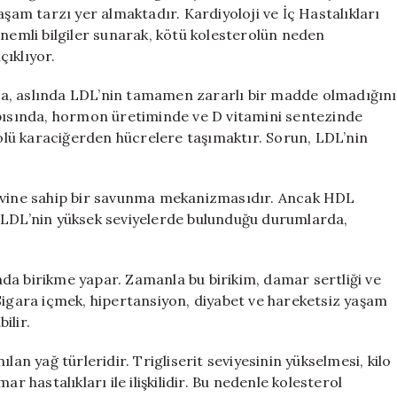
Çözüm
aşam tarzı yer almaktadır. Kardiyoloji ve İç Hastalıkları
Yolları
önemli bilgiler sunarak, kötü kolesterolün neden
için
çıklıyor.
a, aslında LDL’nin tamamen zararlı bir madde olmadığını
apısında, hormon üretiminde ve D vitamini sentezinde
rolü karaciğerden hücrelere taşımaktır. Sorun, LDL’nin
levine sahip bir savunma mekanizmasıdır. Ancak HDL
. LDL’nin yüksek seviyelerde bulunduğu durumlarda,
da birikme yapar. Zamanla bu birikim, damar sertliği ve
r. Sigara içmek, hipertansiyon, diyabet ve hareketsiz yaşam
ilir.
lan yağ türleridir. Trigliserit seviyesinin yükselmesi, kilo
r hastalıkları ile ilişkilidir. Bu nedenle kolesterol