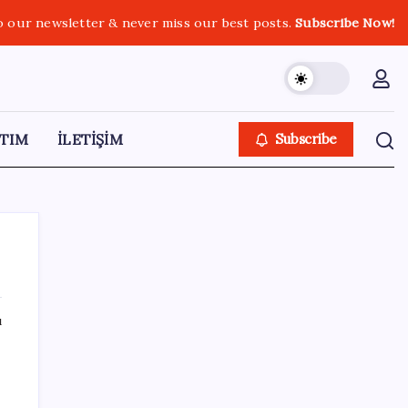
o our newsletter & never miss our best posts.
Subscribe Now!
TIM
İLETİŞİM
Subscribe
ı
SON YAZILAR
Bakan Uraloğlu: 5G abone sayısı 4 ay
içerisinde 44,5 milyona ulaştı