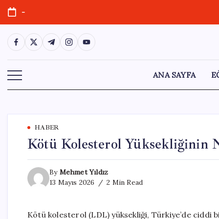
Skip
-
to
content
https://www.facebook.com/
https://twitter.com/
https://t.me/
https://www.instagram.com/
https://youtube.com/
ANA SAYFA
E
HABER
Kötü Kolesterol Yüksekliğinin 
By
Mehmet Yıldız
13 Mayıs 2026
2 Min Read
Kötü kolesterol (LDL) yüksekliği, Türkiye’de ciddi 